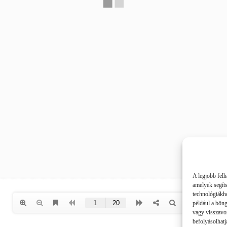
A legjobb felh
amelyek segít
technológiákho
például a bön
vagy visszavo
befolyásolhatj