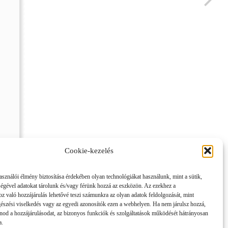
Cookie-kezelés
asználói élmény biztosítása érdekében olyan technológiákat használunk, mint a sütik,
ségével adatokat tárolunk és/vagy férünk hozzá az eszközön. Az ezekhez a
z való hozzájárulás lehetővé teszi számunkra az olyan adatok feldolgozását, mint
gészési viselkedés vagy az egyedi azonosítók ezen a webhelyen. Ha nem járulsz hozzá,
nod a hozzájárulásodat, az bizonyos funkciók és szolgáltatások működését hátrányosan
a.