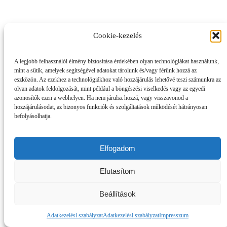
Cookie-kezelés
A legjobb felhasználói élmény biztosítása érdekében olyan technológiákat használunk,
mint a sütik, amelyek segítségével adatokat tárolunk és/vagy férünk hozzá az
eszközön. Az ezekhez a technológiákhoz való hozzájárulás lehetővé teszi számunkra az
olyan adatok feldolgozását, mint például a böngészési viselkedés vagy az egyedi
azonosítók ezen a webhelyen. Ha nem járulsz hozzá, vagy visszavonod a
hozzájárulásodat, az bizonyos funkciók és szolgáltatások működését hátrányosan
befolyásolhatja.
Elfogadom
Elutasítom
Beállítások
Adatkezelési szabályzat
Adatkezelési szabályzat
Impresszum