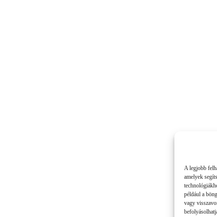
A legjobb felh
amelyek segít
technológiákho
például a bön
vagy visszavo
befolyásolhatj