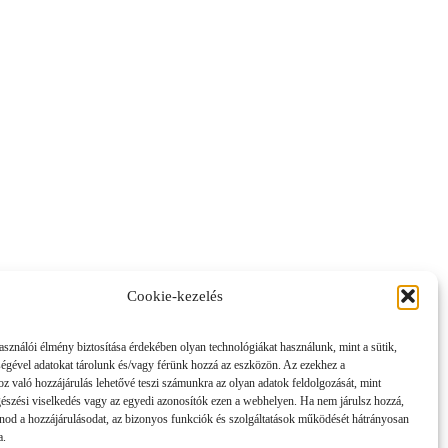
Cookie-kezelés
asználói élmény biztosítása érdekében olyan technológiákat használunk, mint a sütik,
ségével adatokat tárolunk és/vagy férünk hozzá az eszközön. Az ezekhez a
z való hozzájárulás lehetővé teszi számunkra az olyan adatok feldolgozását, mint
gészési viselkedés vagy az egyedi azonosítók ezen a webhelyen. Ha nem járulsz hozzá,
nod a hozzájárulásodat, az bizonyos funkciók és szolgáltatások működését hátrányosan
a.