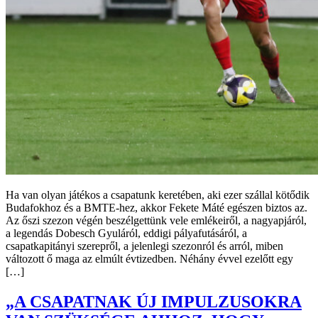
Ha van olyan játékos a csapatunk keretében, aki ezer szállal kötődik
Budafokhoz és a BMTE-hez, akkor Fekete Máté egészen biztos az.
Az őszi szezon végén beszélgettünk vele emlékeiről, a nagyapjáról,
a legendás Dobesch Gyuláról, eddigi pályafutásáról, a
csapatkapitányi szerepről, a jelenlegi szezonról és arról, miben
változott ő maga az elmúlt évtizedben. Néhány évvel ezelőtt egy
[…]
„A CSAPATNAK ÚJ IMPULZUSOKRA