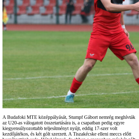
A Budafoki MTE középpályását, Stumpf Gábort nemrég meghívták
az U20-as válogatott összetartására is, a csapatban pedig egyre
kiegyensúlyozottabb teljesítményt nyújt, eddig 17-szer volt
kezdőjátékos, és két gólt szerzett. A Tiszakécske elleni meccs előtt