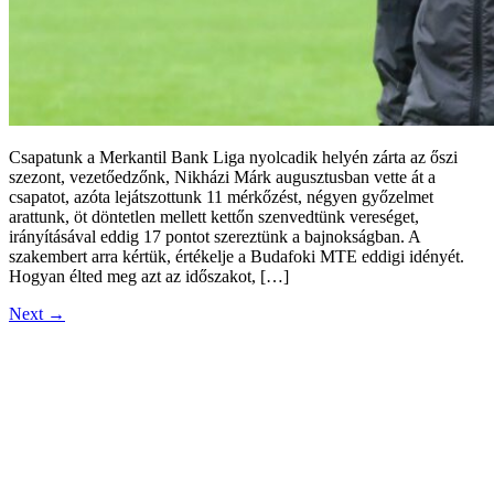
Csapatunk a Merkantil Bank Liga nyolcadik helyén zárta az őszi
szezont, vezetőedzőnk, Nikházi Márk augusztusban vette át a
csapatot, azóta lejátszottunk 11 mérkőzést, négyen győzelmet
arattunk, öt döntetlen mellett kettőn szenvedtünk vereséget,
irányításával eddig 17 pontot szereztünk a bajnokságban. A
szakembert arra kértük, értékelje a Budafoki MTE eddigi idényét.
Hogyan élted meg azt az időszakot, […]
Next
→