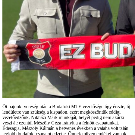
Öt bajnoki vereség után a Budafoki MTE vezetősége úgy érezte, új
lendületre van szükség a kispadon, ezért megköszöntük eddigi
vezetőedzőnk, Nikházi Márk munkáját, helyét pedig nem akárki
veszi át: ezentúl Mészöly Géza irányítja a felnőtt csapatunkat.
Édesapja, Mészöly Kálmán a hetvenes években a valaha volt talán
legjobb budafoki csapatot edzette. Önnek milyen emlékei vannak