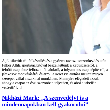
A jól sikerült téli felkészülés és a győztes tavaszi szezonkezdés után
Filkor Attila sportigazgatóval beszélgettünk a kapuscseréről, a
felnőtt csapathoz felhozott fiatalokról, a folyamatos csapatépítésről, a
játékosok motiválásáról és arról, a keret kialakítása mellett milyen
szerepet vállal a szakmai munkában. Mennyire elégedett azzal,
ahogy a csapat az őszi szezonban teljesített, és ahol a tabellán
végzett? […]
Nikházi Márk: „A szenvedélyt is a
mindennapokban kell gyakorolni”