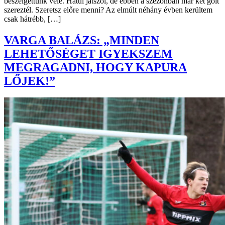
beszélgettünk vele. Hátul játszol, de ebben a szezonban már két gólt
szereztél. Szeretsz előre menni? Az elmúlt néhány évben kerültem
csak hátrébb, […]
VARGA BALÁZS: „MINDEN
LEHETŐSÉGET IGYEKSZEM
MEGRAGADNI, HOGY KAPURA
LŐJEK!”