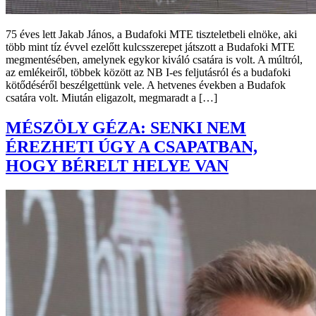
75 éves lett Jakab János, a Budafoki MTE tiszteletbeli elnöke, aki
több mint tíz évvel ezelőtt kulcsszerepet játszott a Budafoki MTE
megmentésében, amelynek egykor kiváló csatára is volt. A múltról,
az emlékeiről, többek között az NB I-es feljutásról és a budafoki
kötődéséről beszélgettünk vele. A hetvenes években a Budafok
csatára volt. Miután eligazolt, megmaradt a […]
MÉSZÖLY GÉZA: SENKI NEM
ÉREZHETI ÚGY A CSAPATBAN,
HOGY BÉRELT HELYE VAN