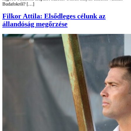
Budafokról? […]
Filkor Attila: Elsődleges célunk az
állandóság megőrzése