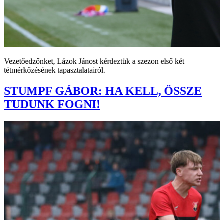
Vezetőedzőnket, Lázok Jánost kérdeztük a szezon első két
tétmérkőzésének tapasztalatairól.
STUMPF GÁBOR: HA KELL, ÖSSZE
TUDUNK FOGNI!