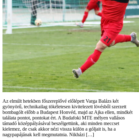
Az elmúlt hetekben főszereplővé előlépett Varga Balázs két
gyönyörű, technikailag tökéletesen kivitelezett lövésből szerzett
bombagólt előbb a Budapest Honvéd, majd az Ajka ellen, mindkét
találata pontot, pontokat ért. A Budafoki MTE mélyen vallásos
támadó középpályásával beszélgettünk, aki minden meccset
kielemez, de csak akkor nézi vissza külön a góljait is, ha a
nagypapájának kell megmutatnia. Nikházi […]