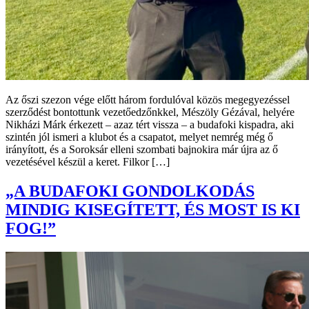
Az őszi szezon vége előtt három fordulóval közös megegyezéssel
szerződést bontottunk vezetőedzőnkkel, Mészöly Gézával, helyére
Nikházi Márk érkezett – azaz tért vissza – a budafoki kispadra, aki
szintén jól ismeri a klubot és a csapatot, melyet nemrég még ő
irányított, és a Soroksár elleni szombati bajnokira már újra az ő
vezetésével készül a keret. Filkor […]
„A BUDAFOKI GONDOLKODÁS
MINDIG KISEGÍTETT, ÉS MOST IS KI
FOG!”