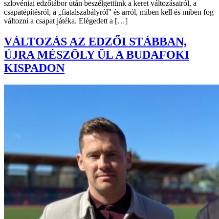
szlovéniai edzőtábor után beszélgettünk a keret változásairól, a
csapatépítésról, a „fiatalszabályról” és arról, miben kell és miben fog
változni a csapat játéka. Elégedett a […]
VÁLTOZÁS AZ EDZŐI STÁBBAN,
ÚJRA MÉSZÖLY ÜL A BUDAFOKI
KISPADON