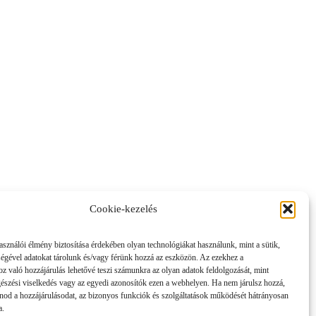
Cookie-kezelés
asználói élmény biztosítása érdekében olyan technológiákat használunk, mint a sütik,
ségével adatokat tárolunk és/vagy férünk hozzá az eszközön. Az ezekhez a
z való hozzájárulás lehetővé teszi számunkra az olyan adatok feldolgozását, mint
gészési viselkedés vagy az egyedi azonosítók ezen a webhelyen. Ha nem járulsz hozzá,
nod a hozzájárulásodat, az bizonyos funkciók és szolgáltatások működését hátrányosan
a.