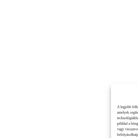
A legjobb felh
amelyek segít
technológiákho
például a bön
vagy visszavo
befolyásolhatj