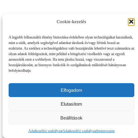
Cookie-kezelés
A legjobb felhasználói élmény biztosítása érdekében olyan technológiákat használunk,
mint a sütik, amelyek segítségével adatokat tárolunk és/vagy férünk hozzá az
eszközön. Az ezekhez a technológiákhoz való hozzájárulás lehetővé teszi számunkra az
olyan adatok feldolgozását, mint például a böngészési viselkedés vagy az egyedi
azonosítók ezen a webhelyen. Ha nem járulsz hozzá, vagy visszavonod a
hozzájárulásodat, az bizonyos funkciók és szolgáltatások működését hátrányosan
befolyásolhatja.
Elfogadom
Elutasítom
Beállítások
Adatkezelési szabályzat
Adatkezelési szabályzat
Impresszum