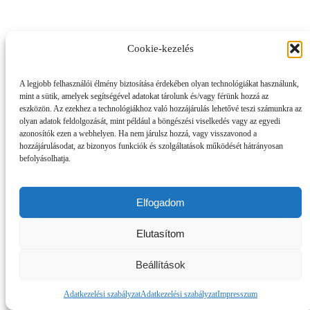
Cookie-kezelés
A legjobb felhasználói élmény biztosítása érdekében olyan technológiákat használunk,
mint a sütik, amelyek segítségével adatokat tárolunk és/vagy férünk hozzá az
eszközön. Az ezekhez a technológiákhoz való hozzájárulás lehetővé teszi számunkra az
olyan adatok feldolgozását, mint például a böngészési viselkedés vagy az egyedi
azonosítók ezen a webhelyen. Ha nem járulsz hozzá, vagy visszavonod a
hozzájárulásodat, az bizonyos funkciók és szolgáltatások működését hátrányosan
befolyásolhatja.
Elfogadom
Elutasítom
Beállítások
Adatkezelési szabályzat
Adatkezelési szabályzat
Impresszum