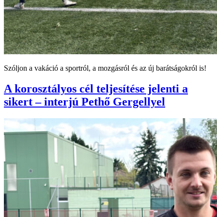
Szóljon a vakáció a sportról, a mozgásról és az új barátságokról is!
A korosztályos cél teljesítése jelenti a
sikert – interjú Pethő Gergellyel