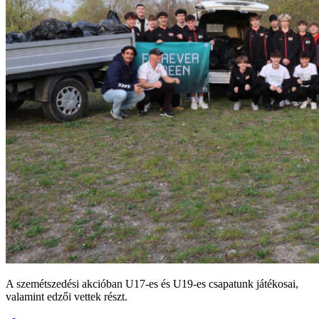
A szemétszedési akcióban U17-es és U19-es csapatunk játékosai,
valamint edzői vettek részt.