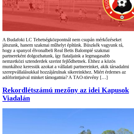
A Budafoki LC Tehetségközpontnál nem csupán mérkőzéseket
játszunk, hanem szakmai műhelyt építünk. Büszkék vagyunk rá,
hogy a spanyol élvonalbeli Real Betis Balompié szakmai
partnereként dolgozhatunk, így fiataljaink a legmagasabb
nemzetközi sztenderdek szerint fejlődhetnek. Ehhez a közös
munkához keressük azokat a vállalati partnereinket, akik társadalmi
szerepvállalásukkal hozzájárulnak sikereinkhez. Miért érdemes az
adóforintjaival minket támogatnia? A TAO-törvény […]
Rekordlétszámú mezőny az idei Kapusok
Viadalán