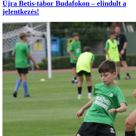
Újra Betis-tábor Budafokon – elindult a
jelentkezés!