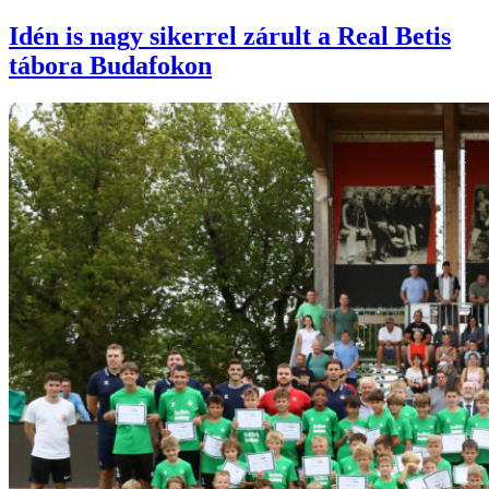
Idén is nagy sikerrel zárult a Real Betis
tábora Budafokon