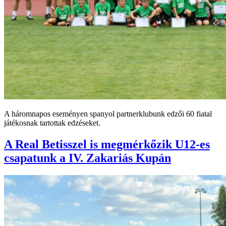
A háromnapos eseményen spanyol partnerklubunk edzői 60 fiatal
játékosnak tartottak edzéseket.
A Real Betisszel is megmérkőzik U12-es
csapatunk a IV. Zakariás Kupán