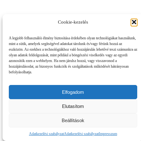
Cookie-kezelés
A legjobb felhasználói élmény biztosítása érdekében olyan technológiákat használunk,
mint a sütik, amelyek segítségével adatokat tárolunk és/vagy férünk hozzá az
eszközön. Az ezekhez a technológiákhoz való hozzájárulás lehetővé teszi számunkra az
olyan adatok feldolgozását, mint például a böngészési viselkedés vagy az egyedi
azonosítók ezen a webhelyen. Ha nem járulsz hozzá, vagy visszavonod a
hozzájárulásodat, az bizonyos funkciók és szolgáltatások működését hátrányosan
befolyásolhatja.
Elfogadom
Elutasítom
Beállítások
Adatkezelési szabályzat
Adatkezelési szabályzat
Impresszum