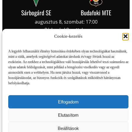
Sárbogárd SE
Budafoki MTE
augusztus 8, szombat: 17:00
Sárbogárd Sporttelep
Cookie-kezelés
A legjobb felhasználói élmény biztosítása érdekében olyan technológiákat használunk,
mint a sütik, amelyek segítségével adatokat tárolunk és/vagy férünk hozzá az
eszközön. Az ezekhez a technológiákhoz való hozzájárulás lehetővé teszi számunkra az
olyan adatok feldolgozását, mint például a böngészési viselkedés vagy az egyedi
azonosítók ezen a webhelyen. Ha nem járulsz hozzá, vagy visszavonod a
hozzájárulásodat, az bizonyos funkciók és szolgáltatások működését hátrányosan
befolyásolhatja.
Elfogadom
Elutasítom
Beállítások