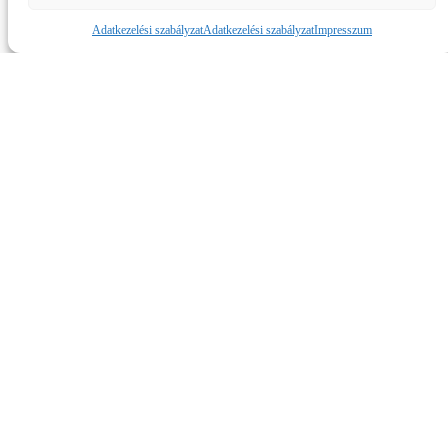
Közlemény – Elhalasztották a PTE-
Adatkezelési szabályzat
Adatkezelési szabályzat
Impresszum
PEAC elleni mérkőzést
Módosult a PTE-PEAC elleni bajnoki mérkőzésünk
időpontja.