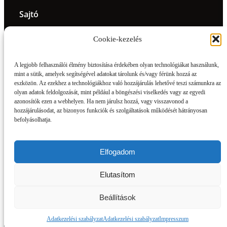
Sajtó
Klub
Cookie-kezelés
Csapat
A legjobb felhasználói élmény biztosítása érdekében olyan technológiákat használunk,
Galéria
mint a sütik, amelyek segítségével adatokat tárolunk és/vagy férünk hozzá az
eszközön. Az ezekhez a technológiákhoz való hozzájárulás lehetővé teszi számunkra az
olyan adatok feldolgozását, mint például a böngészési viselkedés vagy az egyedi
BMTE-shop
azonosítók ezen a webhelyen. Ha nem járulsz hozzá, vagy visszavonod a
hozzájárulásodat, az bizonyos funkciók és szolgáltatások működését hátrányosan
Jegyinfó
befolyásolhatja.
Legendák az öltözőben
Elfogadom
BLC 2023 © All Rights Reserved. Design by Grafcom
Elutasítom
Media
Beállítások
Adatkezelési szabályzat
Adatkezelési szabályzat
Impresszum