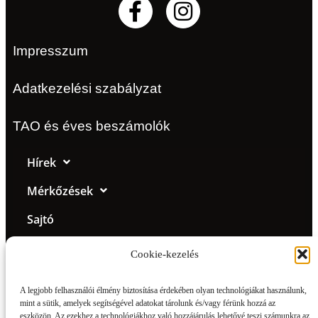
Impresszum
Adatkezelési szabályzat
TAO és éves beszámolók
Hírek
Mérkőzések
Sajtó
Klub
Cookie-kezelés
Csapat
A legjobb felhasználói élmény biztosítása érdekében olyan technológiákat használunk,
Galéria
mint a sütik, amelyek segítségével adatokat tárolunk és/vagy férünk hozzá az
eszközön. Az ezekhez a technológiákhoz való hozzájárulás lehetővé teszi számunkra az