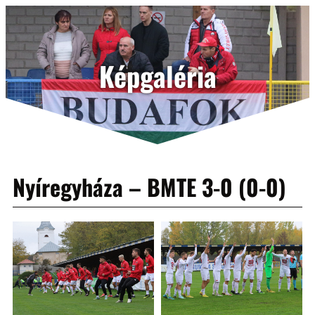
Képgaléria
Nyíregyháza – BMTE 3-0 (0-0)