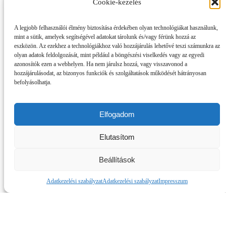
Cookie-kezelés
A legjobb felhasználói élmény biztosítása érdekében olyan technológiákat használunk,
mint a sütik, amelyek segítségével adatokat tárolunk és/vagy férünk hozzá az
eszközön. Az ezekhez a technológiákhoz való hozzájárulás lehetővé teszi számunkra az
olyan adatok feldolgozását, mint például a böngészési viselkedés vagy az egyedi
Az együttműködési megállapodás értelmében
azonosítók ezen a webhelyen. Ha nem járulsz hozzá, vagy visszavonod a
a jövőben:
hozzájárulásodat, az bizonyos funkciók és szolgáltatások működését hátrányosan
befolyásolhatja.
áttekintjük szakmai koncepcióinkat,
alkalmazott módszereinket;
közös szakmai képzéseket,
Elfogadom
továbbképzéseket szervezünk;
a kiválasztott tehetségek fejlődését nyomon
Elutasítom
követjük;
edzőmeccsekre, fesztiválokra, tornákra
kölcsönösen meghívjuk egymást;
Beállítások
NB2-es felnőtt csapatunk mérkőzéseire
jegyet biztosítunk a Hakásztelki FC játékosai
Adatkezelési szabályzat
Adatkezelési szabályzat
Impresszum
számára.
Várjuk a közös munkát, hajrá magyar utánpótlás!