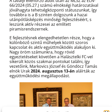
A tavalyi ellenörző audit után az MLSZ az ELN-
66/2024 (05.27.) számú elnökségi határozatával
jóváhagyta tehetségközponti státuszunkat, így
továbbra is a B szinten dolgozunk a hazai
utánpótlásképzés minőségi fejlesztéséért, s
leszünk aktív részesei az említett
piramisrendszernek.
E fejlesztésnek elengedhetetlen része, hogy a
különböző szintű műhelyek között szoros
kapcsolat és aktív együttműködés alakuljon ki.
Nagy öröm számunkra, hogy rövid
egyeztetéseket követően a Halásztelki FC-vel
sikerült közös szakmai pontokat találni, így
vezetőink, Markovics József és Göndöcz Tamás
elnök Urak
2024. augusztus 13-án
aláírták az
együttműködési megállapodást.