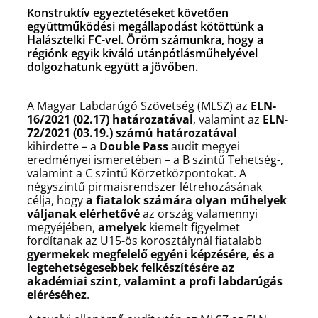
Konstruktív egyeztetéseket követően
együttműködési megállapodást kötöttünk a
Halásztelki FC-vel. Öröm számunkra, hogy a
régiónk egyik kiváló utánpótlásműhelyével
dolgozhatunk együtt a jövőben.
A Magyar Labdarúgó Szövetség (MLSZ) az
ELN-
16/2021 (02.17) határozatával
, valamint az
ELN-
72/2021 (03.19.) számú határozatával
kihirdette – a
Double Pass
audit megyei
eredményei ismeretében – a B szintű Tehetség-,
valamint a C szintű Körzetközpontokat. A
négyszintű pirmaisrendszer létrehozásának
célja, hogy
a fiatalok számára olyan műhelyek
váljanak elérhetővé
az ország valamennyi
megyéjében,
amelyek
kiemelt figyelmet
fordítanak az U15-ös korosztálynál fiatalabb
gyermekek megfelelő egyéni képzésére, és a
legtehetségesebbek felkészítésére az
akadémiai szint, valamint a profi labdarúgás
eléréséhez
.