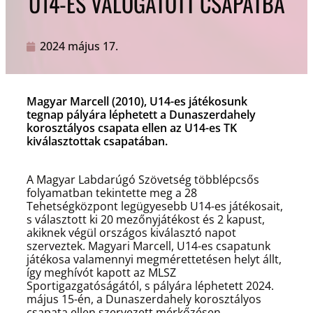
U14-ES VÁLOGATOTT CSAPATBA
2024 május 17.
Magyar Marcell (2010), U14-es játékosunk
tegnap pályára léphetett a Dunaszerdahely
korosztályos csapata ellen az U14-es TK
kiválasztottak csapatában.
A Magyar Labdarúgó Szövetség többlépcsős
folyamatban tekintette meg a 28
Tehetségközpont legügyesebb U14-es játékosait,
s választott ki 20 mezőnyjátékost és 2 kapust,
akiknek végül országos kiválasztó napot
szerveztek. Magyari Marcell, U14-es csapatunk
játékosa valamennyi megmérettetésen helyt állt,
így meghívót kapott az MLSZ
Sportigazgatóságától, s pályára léphetett 2024.
május 15-én, a Dunaszerdahely korosztályos
csapata ellen szervezett mérkőzésen.