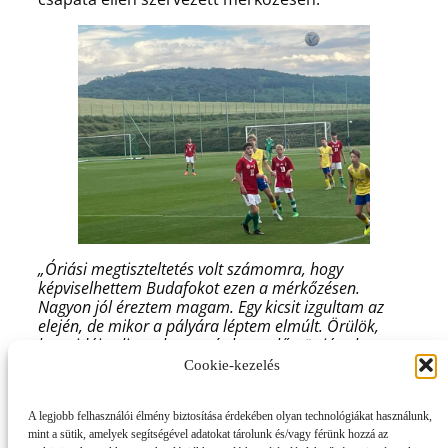
„Óriási megtiszteltetés volt számomra, hogy
képviselhettem Budafokot ezen a mérkőzésen.
Nagyon jól éreztem magam. Egy kicsit izgultam az
elején, de mikor a pályára léptem elmúlt. Örülök,
hogy idáig eljutotthatam és hogy először játszhattam
címeres mezben. Remélem lesz még ilyenre
Cookie-kezelés
lehetőségem
” – mondta Marci.
A meghívóhoz és a mérkőzésen való részvételhez
A legjobb felhasználói élmény biztosítása érdekében olyan technológiákat használunk,
gratulálunk!
mint a sütik, amelyek segítségével adatokat tárolunk és/vagy férünk hozzá az