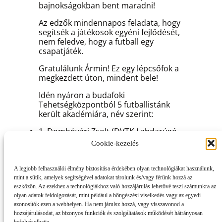
bajnokságokban bent maradni!
Az edzők mindennapos feladata, hogy
segítsék a játékosok egyéni fejlődését,
nem feledve, hogy a futball egy
csapatjáték.
Gratulálunk Ármin! Ez egy lépcsőfok a
megkezdett úton, mindent bele!
Idén nyáron a budafoki
Tehetségközpontból 5 futballistánk
került akadémiára, név szerint:
1. Dombóvári Zsolt (DVTK Labdarúgó
Akadémiára)
Cookie-kezelés
2. Bara Ádám (Puskás Akadémiára)
A legjobb felhasználói élmény biztosítása érdekében olyan technológiákat használunk,
3. Piróth Kristóf (Fehér Miklós Labdarúgó
mint a sütik, amelyek segítségével adatokat tárolunk és/vagy férünk hozzá az
Akadémiára)
eszközön. Az ezekhez a technológiákhoz való hozzájárulás lehetővé teszi számunkra az
olyan adatok feldolgozását, mint például a böngészési viselkedés vagy az egyedi
4. Diószeghy Kende (MTK Sándor Károly
azonosítók ezen a webhelyen. Ha nem járulsz hozzá, vagy visszavonod a
Akadémiára)
hozzájárulásodat, az bizonyos funkciók és szolgáltatások működését hátrányosan