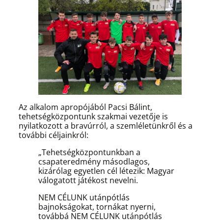
Az alkalom apropójából Pacsi Bálint,
tehetségközpontunk szakmai vezetője is
nyilatkozott a bravúrról, a szemléletünkről és a
további céljainkról:
„Tehetségközpontunkban a
csapateredmény másodlagos,
kizárólag egyetlen cél létezik: Magyar
válogatott játékost nevelni.
NEM CÉLUNK utánpótlás
bajnokságokat, tornákat nyerni,
továbbá NEM CÉLUNK utánpótlás