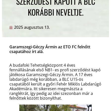
SZERZŐDÉST KAPOTT A BLC
KORÁBBI NEVELTJE.
2025 augusztus 13.
Garamszegi-Géczy Ármin az ETO FC felnőtt
csapatához írt alá.
A budafoki Tehetségközpont 4 éves
fennállásának első NB1- es profi szerződést kapó
játékosa Garamszegi-Géczy Ármin. A 17 éves
labdarúgó még korábban, a BLC U15-ös
csapatából került a győri Fehér Miklós Labdarúgó
Akadémiára. Itt sikeresen megmászta a
ranglétrát, így pedig az idei szezonban már a
felnőttek között bizonyíthat.