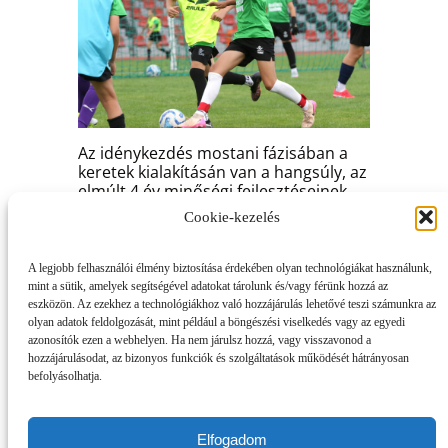
Az idénykezdés mostani fázisában a
keretek kialakításán van a hangsúly, az
elmúlt 4 év minőségi fejlesztéseinek
köszönhetően rengeteg próbajátékos
Cookie-kezelés
érkezett, ez nagy örömmel tölt el
bennünket. A tehetségközpontunk
kritériumainak megfelelő játékosokat
A legjobb felhasználói élmény biztosítása érdekében olyan technológiákat használunk,
keresünk. Olyanokat akik
mint a sütik, amelyek segítségével adatokat tárolunk és/vagy férünk hozzá az
mozgékonyak, labdaügyesek,
eszközön. Az ezekhez a technológiákhoz való hozzájárulás lehetővé teszi számunkra az
játékintelligensek (kreatívok). Emellett
olyan adatok feldolgozását, mint például a böngészési viselkedés vagy az egyedi
a belülről érkező motiváció is
azonosítók ezen a webhelyen. Ha nem járulsz hozzá, vagy visszavonod a
hozzájárulásodat, az bizonyos funkciók és szolgáltatások működését hátrányosan
elengedhetetlen.
befolyásolhatja.
Továbbra is célunk magyar válogatott
játékosokat kinevelni. Erre két módot
tudunk adni. Elsődleges úton a BMTE2-
Elfogadom