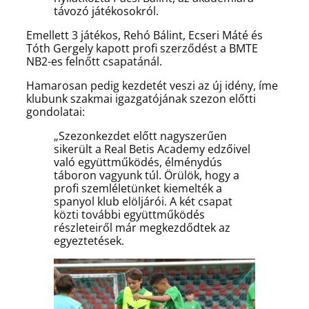
távozó játékosokról.
Emellett 3 játékos, Rehó Bálint, Ecseri Máté és
Tóth Gergely kapott profi szerződést a BMTE
NB2-es felnőtt csapatánál.
Hamarosan pedig kezdetét veszi az új idény, íme
klubunk szakmai igazgatójának szezon előtti
gondolatai:
„Szezonkezdet előtt nagyszerűen
sikerült a Real Betis Academy edzőivel
való együttműködés, élménydús
táboron vagyunk túl. Örülök, hogy a
profi szemléletünket kiemelték a
spanyol klub elöljárói. A két csapat
közti további együttműködés
részleteiről már megkezdődtek az
egyeztetések.