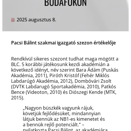
BUDAFOKON
2025 augusztus 8.
Pacsi Bálint szakmai igazgató szezon értékelője
Rendkívül sikeres szezont tudhat maga mögött a
BLC. 5 korábbi játékosunk kezdi akadémián a
következő idényt, név szerint Bara Ádám (Puskás
Akadémia, 2011), Piróth Kristóf (Fehér Miklós
Labdarúgó Akadémia, 2012), Dombóvári Zsolt
(DVTK Labdarugó Sportakadémia, 2010), Patkós
Bence (Videoton, 2010) és Diószegi Kende (MTK,
2015).
„Nagyon büszkék vagyunk rájuk,
követjük fejlődésüket, mindannyian
látjuk bennük az NB1-es kimenetet és
a bennük rejlő potenciált.” –
nyilatkozta Pacsi Bálint, az akadémiára