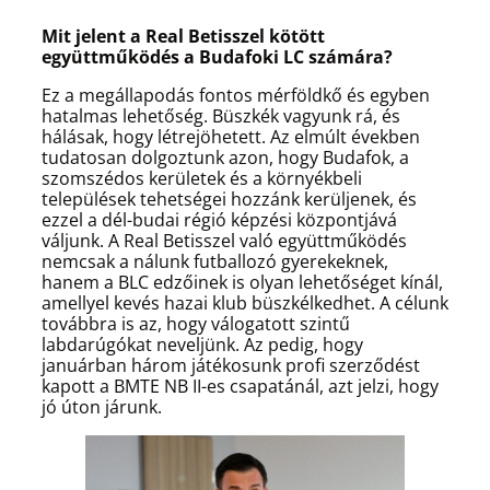
Mit jelent a Real Betisszel kötött
együttműködés a Budafoki LC számára?
Ez a megállapodás fontos mérföldkő és egyben
hatalmas lehetőség. Büszkék vagyunk rá, és
hálásak, hogy létrejöhetett. Az elmúlt években
tudatosan dolgoztunk azon, hogy Budafok, a
szomszédos kerületek és a környékbeli
települések tehetségei hozzánk kerüljenek, és
ezzel a dél-budai régió képzési központjává
váljunk. A Real Betisszel való együttműködés
nemcsak a nálunk futballozó gyerekeknek,
hanem a BLC edzőinek is olyan lehetőséget kínál,
amellyel kevés hazai klub büszkélkedhet. A célunk
továbbra is az, hogy válogatott szintű
labdarúgókat neveljünk. Az pedig, hogy
januárban három játékosunk profi szerződést
kapott a BMTE NB II-es csapatánál, azt jelzi, hogy
jó úton járunk.