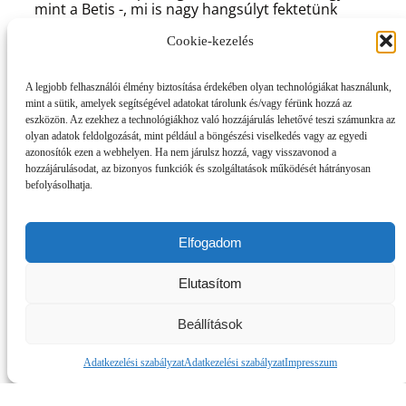
mint a Betis -, mi is nagy hangsúlyt fektetünk
fiatal játékosaink pályán kívüli fejlődésére. Ezen
Cookie-kezelés
közös értékek és szemlélet mentén rendezzük
meg a nyári tábort, amely az együttműködésünk
első lépése lesz. Biztos vagyok benne, hogy a
A legjobb felhasználói élmény biztosítása érdekében olyan technológiákat használunk,
résztvevő gyermekek életre szóló élményekkel
mint a sütik, amelyek segítségével adatokat tárolunk és/vagy férünk hozzá az
gazdagodnak Budafokon.
eszközön. Az ezekhez a technológiákhoz való hozzájárulás lehetővé teszi számunkra az
olyan adatok feldolgozását, mint például a böngészési viselkedés vagy az egyedi
azonosítók ezen a webhelyen. Ha nem járulsz hozzá, vagy visszavonod a
hozzájárulásodat, az bizonyos funkciók és szolgáltatások működését hátrányosan
befolyásolhatja.
Elfogadom
Elutasítom
Milyen fejlődési és továbblépési lehetőséget
jelenthet a résztvevő gyerekek számára a
Betis-tábor?
Beállítások
A tábor különlegessége, hogy az edzések a Real
Adatkezelési szabályzat
Adatkezelési szabályzat
Impresszum
Betis egyedi módszertana szerint, a klub spanyol
edzőinek vezetésével zajlanak majd. A pályán