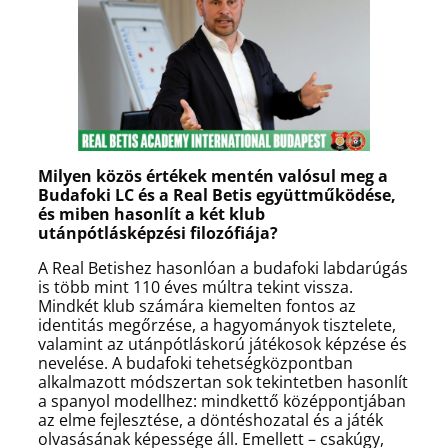
Milyen közös értékek mentén valósul meg a
Budafoki LC és a Real Betis együttműködése,
és miben hasonlít a két klub
utánpótlásképzési filozófiája?
A Real Betishez hasonlóan a budafoki labdarúgás
is több mint 110 éves múltra tekint vissza.
Mindkét klub számára kiemelten fontos az
identitás megőrzése, a hagyományok tisztelete,
valamint az utánpótláskorú játékosok képzése és
nevelése. A budafoki tehetségközpontban
alkalmazott módszertan sok tekintetben hasonlít
a spanyol modellhez: mindkettő középpontjában
az elme fejlesztése, a döntéshozatal és a játék
olvasásának képessége áll. Emellett – csakúgy,