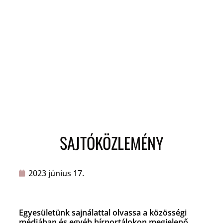
SAJTÓKÖZLEMÉNY
2023 június 17.
Egyesületünk sajnálattal olvassa a közösségi
médiában és egyéb hírportálokon megjelenő,