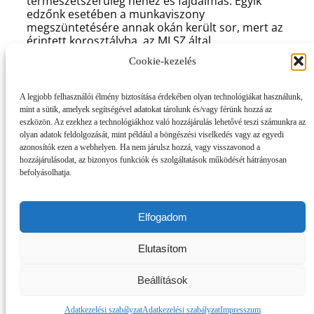
természetszerűleg nehéz és fájdalmas. Egyik
edzőnk esetében a munkaviszony
megszüntetésére annak okán került sor, mert az
érintett korosztályba, az MLSZ által
meghatározott UEFA B végzettséget nem sikerült
Cookie-kezelés
megszereznie, míg a másik esetben az edző által
kért fizetést klubunk nem tudta biztosítani, illetve
a munkaidő kapcsán sem sikerült megegyezésre
A legjobb felhasználói élmény biztosítása érdekében olyan technológiákat használunk,
jutni.
mint a sütik, amelyek segítségével adatokat tárolunk és/vagy férünk hozzá az
eszközön. Az ezekhez a technológiákhoz való hozzájárulás lehetővé teszi számunkra az
Szabó Viktortól és Pataj Csabától valóban hosszú
olyan adatok feldolgozását, mint például a böngészési viselkedés vagy az egyedi
idő után köszön el klubunk, az elválás minden
azonosítók ezen a webhelyen. Ha nem járulsz hozzá, vagy visszavonod a
esetben érzelmekkel teli és nehéz. Az eddigi
hozzájárulásodat, az bizonyos funkciók és szolgáltatások működését hátrányosan
munkájukat köszönjük, sok sikert kívánunk nekik
befolyásolhatja.
a jövőben!
Markovics József
elnök
Elfogadom
Elutasítom
OSZD MEG ISMERŐSEIDDEL!
Beállítások
Adatkezelési szabályzat
Adatkezelési szabályzat
Impresszum
Oszd meg a Facebookon