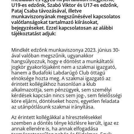
U19-es edzőnk, Szabó Viktor és U17-es edzőnk,
Pataj Csaba távozásával, illetve
munkaviszonyának megszűnésével kapcsolatos
valótlanságokat tartalmazó kiírásokat,
bejegyzéseket. Ezzel kapcsolatosan az alábbi
tájékoztatást adjuk:
Mindkét edzőnk munkaviszonya 2023. június 30-
ával valóban megszűnik, ugyanakkor
hangsúlyozzuk, hogy e döntést a munkáltatói
jogkör gyakorlójaként nem a szakmai igazgató,
hanem a Budafoki Labdarúgó Club öttagú
elnöksége hozta meg. A szakmai igazgató az
érintett kollégákhoz hasonlóan a klub
alkalmazottja, sem pénzügyek, sem személyi
kérdések kapcsán nincs sem jog-, sem felelősségi
köre eljárni, döntéseket hozni, egyetlen feladata
az utánpótlásunk szakmai irányítása.
Az érintett kollégákkal a híresztelésekkel
szemben a döntés ténye közlésre került, igaz ez
annak ellenére is, ha annak elfogadása