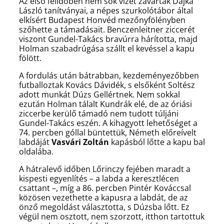
Az első félidőben nem sok vizet zavartak Dajka
László tanítványai, a népes szurkolótábor által
elkísért Budapest Honvéd mezőnyfölényben
szőhette a támadásait. Benczenleitner ziccerét
viszont Gundel-Takács bravúrra hárította, majd
Holman szabadrúgása szállt el kevéssel a kapu
fölött.
A fordulás után bátrabban, kezdeményezőbben
futballoztak Kovács Dávidék, s elsőként Soltész
adott munkát Dúzs Gellértnek. Nem sokkal
ezután Holman tálalt Kundrák elé, de az óriási
ziccerbe kerülő támadó nem tudott túljáni
Gundel-Takács eszén. A kihagyott lehetőséget a
74. percben góllal büntettük, Németh előreívelt
labdáját
Vasvári Zoltán
kapásból lőtte a kapu bal
oldalába.
A hátralevő időben Lőrinczy fejében maradt a
kispesti egyenlítés – a labda a keresztlécen
csattant –, míg a 86. percben Pintér Kováccsal
közösen vezethette a kapusra a labdát, de az
önző megoldást választotta, s Dúzsba lőtt. Ez
végül nem osztott, nem szorzott, itthon tartottuk