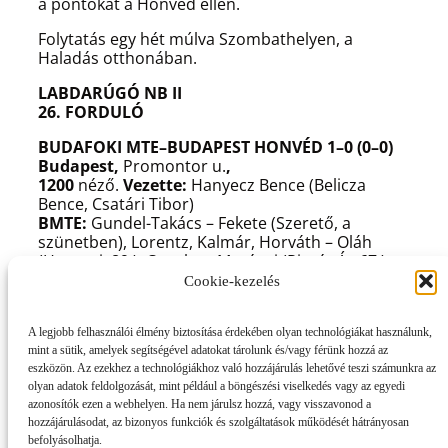
a pontokat a Honvéd ellen.
Folytatás egy hét múlva Szombathelyen, a
Haladás otthonában.
LABDARÚGÓ NB II
26. FORDULÓ
BUDAFOKI MTE–BUDAPEST HONVÉD 1–0 (0–0)
Budapest,
Promontor u.
,
1200
néző.
Vezette:
Hanyecz Bence (Belicza
Bence, Csatári Tibor)
BMTE:
Gundel-Takács – Fekete (Szerető, a
szünetben), Lorentz, Kalmár, Horváth – Oláh
(Horgosi, 89.), Csonka – Merényi (Pintér Á., 67.),
Soltész, Kovács D. – Zsóri (Vasvári,
Cookie-kezelés
58.).
Vezetőedző:
Dajka László
HONVÉD:
Dúzs – Kovács N., Pekár, Szabó,
A legjobb felhasználói élmény biztosítása érdekében olyan technológiákat használunk,
Benczenleitner – Keresztes (Bobál G., 73.), Nyitrai
mint a sütik, amelyek segítségével adatokat tárolunk és/vagy férünk hozzá az
(Bocskay, 81.), Lőrinczy – Kundrák (Benkő, 73.),
eszközön. Az ezekhez a technológiákhoz való hozzájárulás lehetővé teszi számunkra az
Holman, Krajcsovics.
Vezetőedző:
Csertői Aurél
olyan adatok feldolgozását, mint például a böngészési viselkedés vagy az egyedi
Gólszerző:
Vasvári (74.)
azonosítók ezen a webhelyen. Ha nem járulsz hozzá, vagy visszavonod a
hozzájárulásodat, az bizonyos funkciók és szolgáltatások működését hátrányosan
MESTERMÉRLEG
befolyásolhatja.
Dajka László: –
Az első perctől azt éreztük, hogy