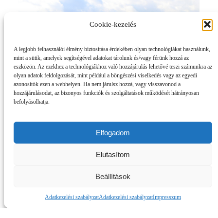
Cookie-kezelés
A legjobb felhasználói élmény biztosítása érdekében olyan technológiákat használunk,
mint a sütik, amelyek segítségével adatokat tárolunk és/vagy férünk hozzá az
eszközön. Az ezekhez a technológiákhoz való hozzájárulás lehetővé teszi számunkra az
olyan adatok feldolgozását, mint például a böngészési viselkedés vagy az egyedi
azonosítók ezen a webhelyen. Ha nem járulsz hozzá, vagy visszavonod a
hozzájárulásodat, az bizonyos funkciók és szolgáltatások működését hátrányosan
befolyásolhatja.
Elfogadom
OSZD MEG ISMERŐSEIDDEL!
Elutasítom
Oszd meg a Facebookon
Beállítások
Adatkezelési szabályzat
Adatkezelési szabályzat
Impresszum