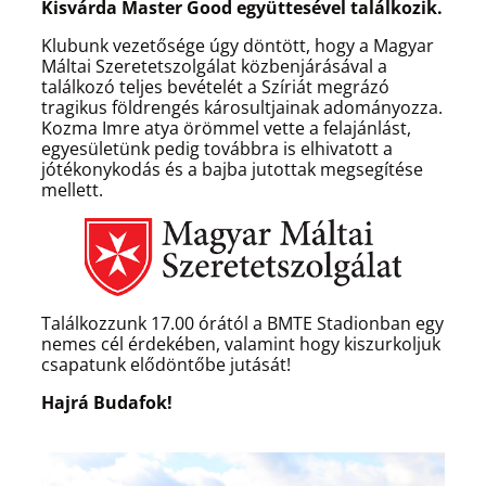
Kisvárda Master Good együttesével találkozik.
Klubunk vezetősége úgy döntött, hogy a Magyar
Máltai Szeretetszolgálat közbenjárásával a
találkozó teljes bevételét a Szíriát megrázó
tragikus földrengés károsultjainak adományozza.
Kozma Imre atya örömmel vette a felajánlást,
egyesületünk pedig továbbra is elhivatott a
jótékonykodás és a bajba jutottak megsegítése
mellett.
Találkozzunk 17.00 órától a BMTE Stadionban egy
nemes cél érdekében, valamint hogy kiszurkoljuk
csapatunk elődöntőbe jutását!
Hajrá Budafok!