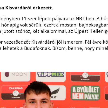
sa Kisvárdáról érkezett.
idényben 11-szer lépett pályára az NB I-ben. A h
c hónapig volt sérült, ezért a mostani bajnokságba
utott szóhoz, két alkalommal, az Újpest II ellen gól
or vezetőedzőt Kisvárdáról jól ismerem. Fél évre 
a lehetek a Budafoknak. Bízom, benne, hogy minél