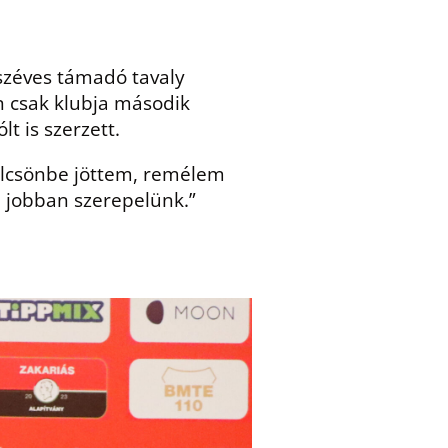
úszéves támadó tavaly
n csak klubja második
t is szerzett.
kölcsönbe jöttem, remélem
 jobban szerepelünk.”