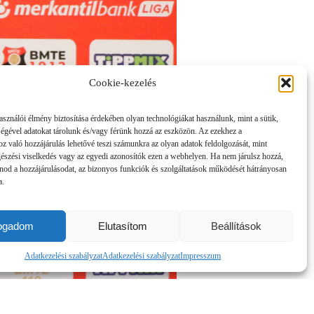
Cookie-kezelés
asználói élmény biztosítása érdekében olyan technológiákat használunk, mint a sütik,
ségével adatokat tárolunk és/vagy férünk hozzá az eszközön. Az ezekhez a
z való hozzájárulás lehetővé teszi számunkra az olyan adatok feldolgozását, mint
gészési viselkedés vagy az egyedi azonosítók ezen a webhelyen. Ha nem járulsz hozzá,
nod a hozzájárulásodat, az bizonyos funkciók és szolgáltatások működését hátrányosan
a.
fogadom
Elutasítom
Beállítások
Adatkezelési szabályzat
Adatkezelési szabályzat
Impresszum