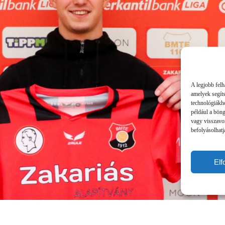
A legjobb felh
amelyek segít
technológiákho
például a bön
vagy visszavo
befolyásolhatj
El