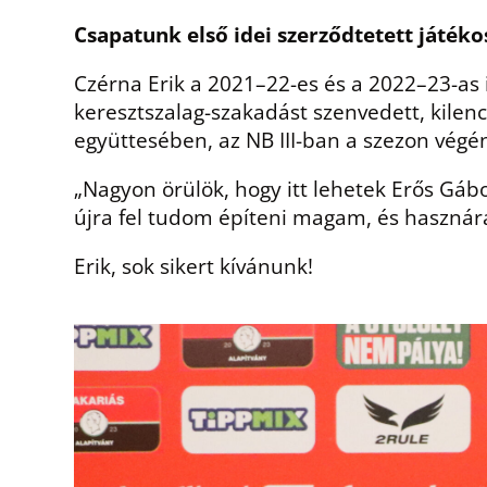
Csapatunk első idei szerződtetett játéko
Czérna Erik a 2021–22-es és a 2022–23-as 
keresztszalag-szakadást szenvedett, kilen
együttesében, az NB III-ban a szezon végén j
„Nagyon örülök, hogy itt lehetek Erős Gáb
újra fel tudom építeni magam, és hasznár
Erik, sok sikert kívánunk!