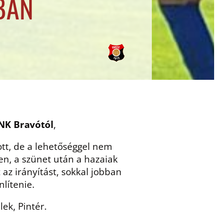
BAN
 NK Bravótól
,
ott, de a lehetőséggel nem
en, a szünet után a hazaiak
az irányítást, sokkal jobban
nlítenie.
ek, Pintér.