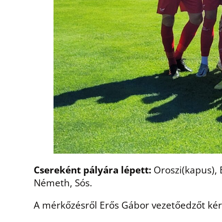
Csereként pályára lépett:
Oroszi(kapus), B
Németh, Sós.
A mérkőzésről Erős Gábor vezetőedzőt kér