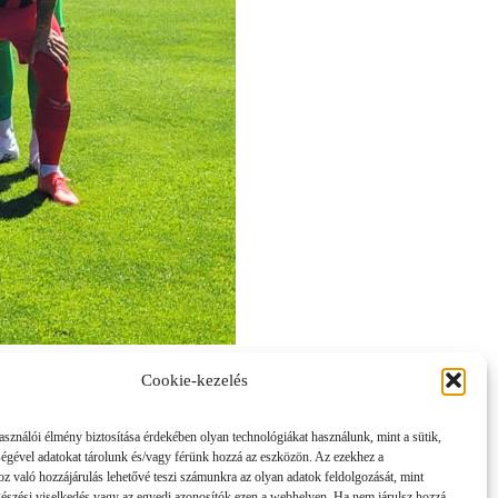
cs, Lorentz, Merényi,
Cookie-kezelés
asználói élmény biztosítása érdekében olyan technológiákat használunk, mint a sütik,
ségével adatokat tárolunk és/vagy férünk hozzá az eszközön. Az ezekhez a
z való hozzájárulás lehetővé teszi számunkra az olyan adatok feldolgozását, mint
gészési viselkedés vagy az egyedi azonosítók ezen a webhelyen. Ha nem járulsz hozzá,