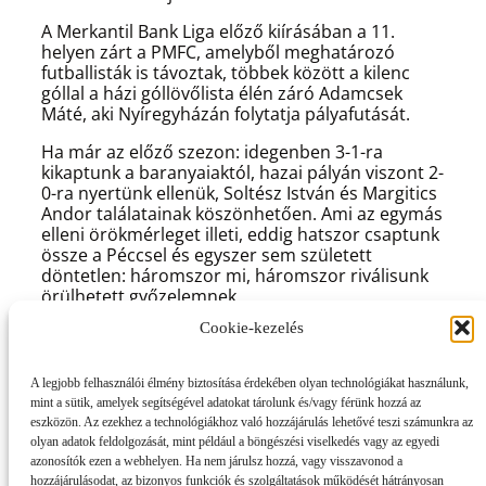
A Merkantil Bank Liga előző kiírásában a 11.
helyen zárt a PMFC, amelyből meghatározó
futballisták is távoztak, többek között a kilenc
góllal a házi góllövőlista élén záró Adamcsek
Máté, aki Nyíregyházán folytatja pályafutását.
Ha már az előző szezon: idegenben 3-1-ra
kikaptunk a baranyaiaktól, hazai pályán viszont 2-
0-ra nyertünk ellenük, Soltész István és Margitics
Andor találatainak köszönhetően. Ami az egymás
elleni örökmérleget illeti, eddig hatszor csaptunk
össze a Péccsel és egyszer sem született
döntetlen: háromszor mi, háromszor riválisunk
örülhetett győzelemnek.
Cookie-kezelés
Reméljük, hogy vasárnaptól már a mi oldalunkra
billen a mérleg nyelve!
A legjobb felhasználói élmény biztosítása érdekében olyan technológiákat használunk,
mint a sütik, amelyek segítségével adatokat tárolunk és/vagy férünk hozzá az
eszközön. Az ezekhez a technológiákhoz való hozzájárulás lehetővé teszi számunkra az
olyan adatok feldolgozását, mint például a böngészési viselkedés vagy az egyedi
azonosítók ezen a webhelyen. Ha nem járulsz hozzá, vagy visszavonod a
hozzájárulásodat, az bizonyos funkciók és szolgáltatások működését hátrányosan