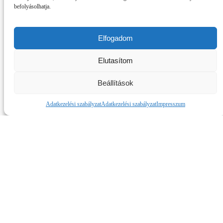
befolyásolhatja.
Elfogadom
Elutasítom
Beállítások
Adatkezelési szabályzat
Adatkezelési szabályzat
Impresszum
OSZD MEG ISMERŐSEIDDEL!
Oszd meg a Facebookon