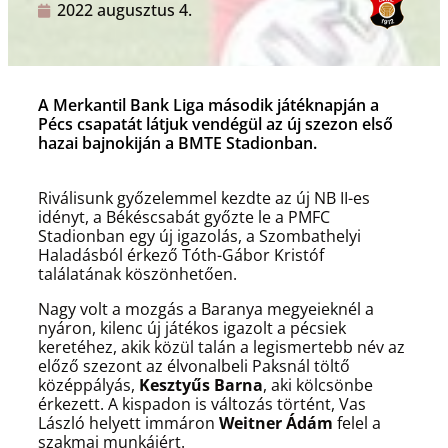
2022 augusztus 4.
A Merkantil Bank Liga második játéknapján a
Pécs csapatát látjuk vendégül az új szezon első
hazai bajnokiján a BMTE Stadionban.
Riválisunk győzelemmel kezdte az új NB II-es
idényt, a Békéscsabát győzte le a PMFC
Stadionban egy új igazolás, a Szombathelyi
Haladásból érkező Tóth-Gábor Kristóf
találatának köszönhetően.
Nagy volt a mozgás a Baranya megyeieknél a
nyáron, kilenc új játékos igazolt a pécsiek
keretéhez, akik közül talán a legismertebb név az
előző szezont az élvonalbeli Paksnál töltő
középpályás,
Kesztyűs Barna
, aki kölcsönbe
érkezett. A kispadon is változás történt, Vas
László helyett immáron
Weitner Ádám
felel a
szakmai munkájért.