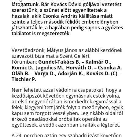
látogattunk. Bár Kovács Dávid góljával vezetést
szereztünk, a szünet előtt egyenlítettek a
hazaiak, akik Csonka András kiállítása miatt
szinte a teljes második félidőt emberelőnyben
játszhatták le, a hajrában pedig sajnos a győztes
találatot is megszerezték.
Vezetőedzőnk, Mátyus János az alábbi kezdőnek
szavazott bizalmat a Szent Gellért
Fórumban:
Gundel-Takács B. – Kalmár O.,
Romic D., Jagodics M., Horváth O. – Csonka A.
Oláh B. – Varga D., Adorján K., Kovács D. (C) –
Tischler P.
Nem lehetett azzal vádolni a csapatokat, hogy a
kezdősípszót követően egymásnak estek volna,
az első negyedórában ismerkedtek egymással a
felek, kiegyenlített játék folyt a mezőnyben, egyik
kapu sem forgott veszélyben. Leginkább oldalról
érkező beadásokkal próbáltak operálni az
együttesek, a védők azonban uralták a légteret.
A 24. percben aztán egy szabadrúgást követően