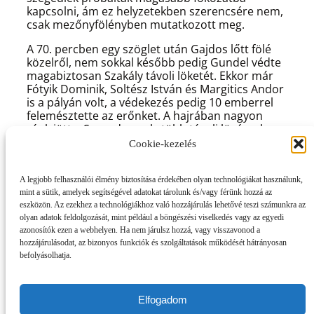
kapcsolni, ám ez helyzetekben szerencsére nem,
csak mezőnyfölényben mutatkozott meg.
A 70. percben egy szöglet után Gajdos lőtt fölé
közelről, nem sokkal később pedig Gundel védte
magabiztosan Szakály távoli löketét. Ekkor már
Fótyik Dominik, Soltész István és Margitics Andor
is a pályán volt, a védekezés pedig 10 emberrel
felemésztette az erőnket. A hajrában nagyon
ránk jött a Szeged, amely több távoli lövéssel
próbálkozott, ezek közül pedig Könczeyé sajnos
Cookie-kezelés
24 méterről utat talált a bal alsó sarokba, 2–1.
A hátralévő perceket már kihúzta a rivális, amely
A legjobb felhasználói élmény biztosítása érdekében olyan technológiákat használunk,
végül otthon tartotta a pontokat.
mint a sütik, amelyek segítségével adatokat tárolunk és/vagy férünk hozzá az
eszközön. Az ezekhez a technológiákhoz való hozzájárulás lehetővé teszi számunkra az
Mátyus János így értékelte a látottakat a lefújást
olyan adatok feldolgozását, mint például a böngészési viselkedés vagy az egyedi
követően:
„Mozgalmas mérkőzésen vagyunk túl, az
azonosítók ezen a webhelyen. Ha nem járulsz hozzá, vagy visszavonod a
első félidőben megszereztük a vezetést, ám mégsem
hozzájárulásodat, az bizonyos funkciók és szolgáltatások működését hátrányosan
tudtunk előnnyel menni a szünetre. Sajnos a második
befolyásolhatja.
játékrész eleji kiállítás döntően befolyásolta a
találkozót, mert bár minden tőlünk telhetőt
megtettünk, a hajrában egy jól eltalált lövésnek
Elfogadom
köszönhetően a hazaiak megnyerték a meccsét. Nem