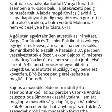
Szatmári szabálytalankodott Varga Donáttal
szemben a 16-oson belül, a játékvezető pedig
büntetőt ítélt. A labda mögé Kovács Dávid állt,
csapatkapitnyunk pedig magabiztosan gurított a
jobb alsó sarokba, a balra vetődő Molnárnak
nem volt esélye a hárításra, 0–1!
A gól után egyértelműen átvettük az irányítást,
Varga Donátnak és Tischler Patriknak is volt egy-
egy ígéretes lövése, ám sajnos ha nem is sokkal,
de mindkettő fölé szállt. A hazaiak a 37. percben
veszélyeztettek először, ekkor Gajdos 19 méteres
szabadrúgása kerülte el nem sokkal a jobb felső
sarkot. A 42. percben viszont egyenlített a
Szeged: Gundel ütötte el Szilágyit egy beívelést
követően, Bíró Bence pedig értékesítette a
megítélt büntetőt, 1–1.
Sajnos a második félidő nem indult jól a
szempontunkból: az 53. percben Csonka András
csúszott oda Simonnak szabálytalanul, amiért
megkapta második sárga lapját, így a hátralévő
szűk 40 percet emberhátrányban játszottuk le. A
szegediek próbáltak magasabb fokozatba