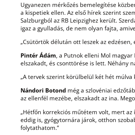
Ugyanezen mérkőzés bemelegítése közben
a kispetiek ellen. Az első hírek szerint s
Salzburgból az RB Leipzighez került. Szerd
igaz a gyulladás, de nem olyan fajta, amiv
„Csütörtök délután ott leszek az edzésen,
Pintér Ádám
, a Putnok elleni Mol magyar 
elszakadt, és csonttörése is lett. Néhány n
„A tervek szerint körülbelül két hét múlva
Nándori Botond
még a szlovéniai edzőtáb
az ellenfél mezébe, elszakadt az ina. Mego
„Hétfőn korrekciós műtétem volt, mert az í
eddig is, gyógytornára járok, otthon szoba
folytathatom.”