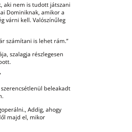
k
, aki nem is tudott játszani
zlai Dominiknak, amikor a
 várni kell. Valószínűleg
r számítani is lehet rám.”
ja, szalagja részlegesen
pott.
”
n szerencsétlenül beleakadt
m.
goperálni., Addig, ahogy
dől majd el, mikor