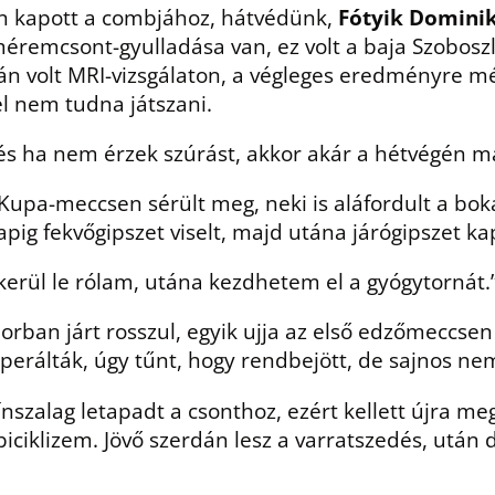
 kapott a combjához, hátvédünk,
Fótyik Domini
zeméremcsont-gyulladása van, ez volt a baja Szobos
án volt MRI-vizsgálaton, a végleges eredményre még
el nem tudna játszani.
 és ha nem érzek szúrást, akkor akár a hétvégén má
Kupa-meccsen sérült meg, neki is aláfordult a boká
apig fekvőgipszet viselt, majd utána járógipszet ka
 kerül le rólam, utána kezdhetem el a gyógytornát.
orban járt rosszul, egyik ujja az első edzőmeccse
perálták, úgy tűnt, hogy rendbejött, de sajnos ne
nszalag letapadt a csonthoz, ezért kellett újra me
biciklizem. Jövő szerdán lesz a varratszedés, után 