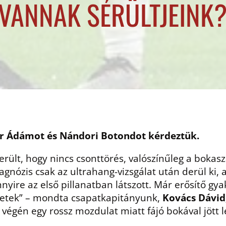
VANNAK SÉRÜLTJEINK
ér Ádámot és Nándori Botondot kérdeztük.
derült, hogy nincs csonttörés, valószínűleg a bok
gnózis csak az ultrahang-vizsgálat után derül ki,
ire az első pillanatban látszott. Már erősítő gya
hetek” – mondta csapatkapitányunk,
Kovács Dávid
végén egy rossz mozdulat miatt fájó bokával jött le