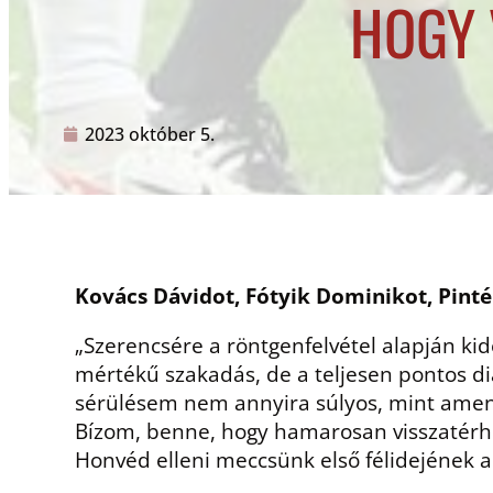
HOGY 
2023 október 5.
Kovács Dávidot, Fótyik Dominikot, Pint
„Szerencsére a röntgenfelvétel alapján ki
mértékű szakadás, de a teljesen pontos dia
sérülésem nem annyira súlyos, mint amenny
Bízom, benne, hogy hamarosan visszatér
Honvéd elleni meccsünk első félidejének a 