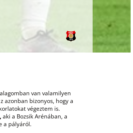
?
aszalagomban van valamilyen
 az azonban bizonyos, hogy a
korlatokat végeztem is.
,
aki a Bozsik Arénában, a
 a pályáról.