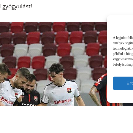
 gyógyulást!
A legjobb felh
amelyek segít
technológiákho
például a bön
vagy visszavo
befolyásolhatj
El