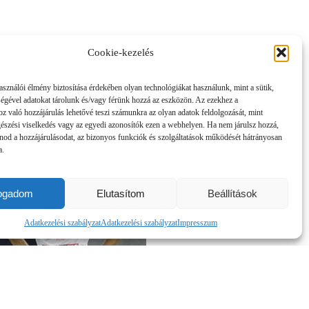
Cookie-kezelés
asználói élmény biztosítása érdekében olyan technológiákat használunk, mint a sütik,
ségével adatokat tárolunk és/vagy férünk hozzá az eszközön. Az ezekhez a
z való hozzájárulás lehetővé teszi számunkra az olyan adatok feldolgozását, mint
gészési viselkedés vagy az egyedi azonosítók ezen a webhelyen. Ha nem járulsz hozzá,
nod a hozzájárulásodat, az bizonyos funkciók és szolgáltatások működését hátrányosan
a.
fogadom
Elutasítom
Beállítások
Adatkezelési szabályzat
Adatkezelési szabályzat
Impresszum