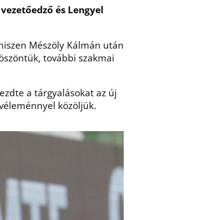
 vezetőedző és Lengyel
, hiszen Mészöly Kálmán után
köszöntük, további szakmai
zdte a tárgyalásokat az új
özvéleménnyel közöljük.