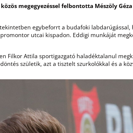
 közös megegyezéssel felbontotta Mészöly Géza
 tekintetben egybeforrt a budafoki labdarúgással
 a promontor utcai kispadon. Eddigi munkáját meg
 Filkor Attila sportigazgató haladéktalanul megke
öntés születik, azt a tisztelt szurkolókkal és a k