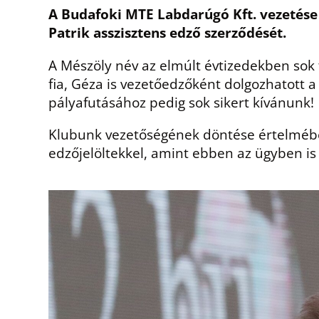
A Budafoki MTE Labdarúgó Kft. vezetése
Patrik asszisztens edző szerződését.
A Mészöly név az elmúlt évtizedekben sok
fia, Géza is vezetőedzőként dolgozhatott
pályafutásához pedig sok sikert kívánunk!
Klubunk vezetőségének döntése értelmében
edzőjelöltekkel, amint ebben az ügyben is d