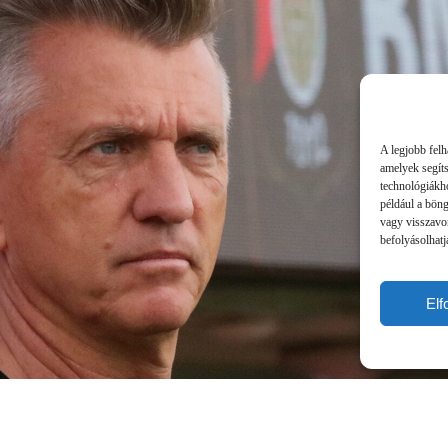
A legjobb felh
amelyek segít
technológiákho
például a bön
vagy visszavo
befolyásolhatj
El