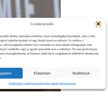
Cookie-kezelés
asználói élmény biztosítása érdekében olyan technológiákat használunk, mint a sütik,
ségével adatokat tárolunk és/vagy férünk hozzá az eszközön. Az ezekhez a
z való hozzájárulás lehetővé teszi számunkra az olyan adatok feldolgozását, mint
gészési viselkedés vagy az egyedi azonosítók ezen a webhelyen. Ha nem járulsz hozzá,
nod a hozzájárulásodat, az bizonyos funkciók és szolgáltatások működését hátrányosan
a.
fogadom
Elutasítom
Beállítások
Adatkezelési szabályzat
Adatkezelési szabályzat
Impresszum