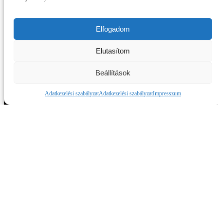
Oszd meg a Facebookon
Elfogadom
Elutasítom
Beállítások
Adatkezelési szabályzat
Adatkezelési szabályzat
Impresszum
Budafok 1912
A Budafoki LC hivatalos honlapján található írott és képi anyagok
csak a forrás pontos megjelölésével, online felhasználás esetén
élő hivatkozással használhatóak fel.