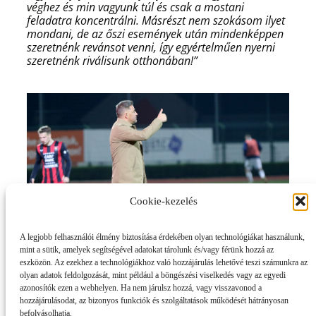
véghez és min vagyunk túl és csak a mostani
feladatra koncentrálni. Másrészt nem szokásom ilyet
mondani, de az őszi események után mindenképpen
szeretnénk revánsot venni, így egyértelműen nyerni
szeretnénk riválisunk otthonában!”
Cookie-kezelés
A legjobb felhasználói élmény biztosítása érdekében olyan technológiákat használunk,
mint a sütik, amelyek segítségével adatokat tárolunk és/vagy férünk hozzá az
eszközön. Az ezekhez a technológiákhoz való hozzájárulás lehetővé teszi számunkra az
olyan adatok feldolgozását, mint például a böngészési viselkedés vagy az egyedi
OSZD MEG ISMERŐSEIDDEL!
azonosítók ezen a webhelyen. Ha nem járulsz hozzá, vagy visszavonod a
hozzájárulásodat, az bizonyos funkciók és szolgáltatások működését hátrányosan
befolyásolhatja.