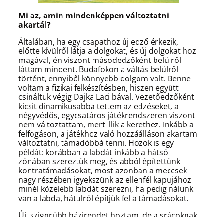
Mi az, amin mindenképpen változtatni
akartál?
Általában, ha egy csapathoz új edző érkezik,
előtte kívülről látja a dolgokat, és új dolgokat hoz
magával, én viszont másodedzőként belülről
láttam mindent. Budafokon a váltás belülről
történt, ennyiből könnyebb dolgom volt. Benne
voltam a fizikai felkészítésben, hiszen együtt
csináltuk végig Dajka Laci bával. Vezetőedzőként
kicsit dinamikusabbá tettem az edzéseket, a
négyvédős, egycsatáros játékrendszeren viszont
nem változtattam, mert illik a kerethez. Inkább a
felfogáson, a játékhoz való hozzáálláson akartam
változtatni, támadóbbá tenni. Hozok is egy
példát: korábban a labdát inkább a hátsó
zónában szereztük meg, és abból építettünk
kontratámadásokat, most azonban a meccsek
nagy részében igyekszünk az ellenfél kapujához
minél közelebb labdát szerezni, ha pedig nálunk
van a labda, hátulról építjük fel a támadásokat.
Új, szigorúbb házirendet hoztam, de a srácoknak