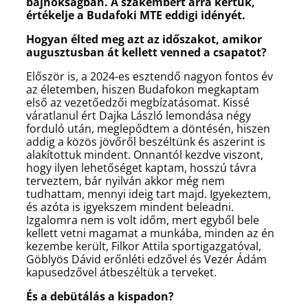
bajnokságban. A szakembert arra kértük,
értékelje a Budafoki MTE eddigi idényét.
Hogyan élted meg azt az időszakot, amikor
augusztusban át kellett venned a csapatot?
Először is, a 2024-es esztendő nagyon fontos év
az életemben, hiszen Budafokon megkaptam
első az vezetőedzői megbízatásomat. Kissé
váratlanul ért Dajka László lemondása négy
forduló után, meglepődtem a döntésén, hiszen
addig a közös jövőről beszéltünk és aszerint is
alakítottuk mindent. Onnantól kezdve viszont,
hogy ilyen lehetőséget kaptam, hosszú távra
terveztem, bár nyilván akkor még nem
tudhattam, mennyi ideig tart majd. Igyekeztem,
és azóta is igyekszem mindent beleadni.
Izgalomra nem is volt időm, mert egyből bele
kellett vetni magamat a munkába, minden az én
kezembe került, Filkor Attila sportigazgatóval,
Göblyös Dávid erőnléti edzővel és Vezér Ádám
kapusedzővel átbeszéltük a terveket.
És a debütálás a kispadon?