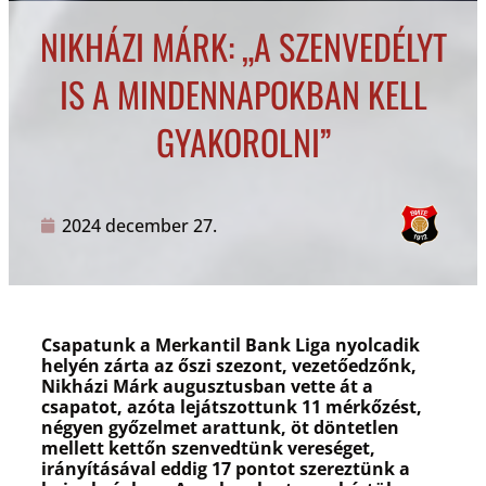
NIKHÁZI MÁRK: „A SZENVEDÉLYT
IS A MINDENNAPOKBAN KELL
GYAKOROLNI”
2024 december 27.
Csapatunk a Merkantil Bank Liga nyolcadik
helyén zárta az őszi szezont, vezetőedzőnk,
Nikházi Márk augusztusban vette át a
csapatot, azóta lejátszottunk 11 mérkőzést,
négyen győzelmet arattunk, öt döntetlen
mellett kettőn szenvedtünk vereséget,
irányításával eddig 17 pontot szereztünk a