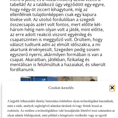
tabellát! Az a találkozó úgy végződött egy-egyre,
hogy négy-öt ziccert kihagytunk, míg az
ellenfélnek tulajdonképpen csak egy kapura
lövése volt. Az utolsó fordulóban a szegedi
összecsapás azért volt fontos, mert előtte két-
három hétig nem olyan volt a játék, mint előtte,
az erre adott reakció viszont egyénileg és
csapatszinten is meggyőző volt. Örültem, hogy
választ tudtunk adni az elmúlt időszakra, a mi
akartunk érvényesült, Szegeden pedig sosem
egyszerű nyerni, akármilyen formában is van a
csapat. Akaratban, játékban, fizikailag és
mentálisan is felülmúltuk a hazaiakat, és sikerült
fordítanunk.
Cookie-kezelés
A legjobb felhasználói élmény biztosítása érdekében olyan technológiákat használunk,
mint a sütik, amelyek segítségével adatokat tárolunk és/vagy férünk hozzá az
eszközön. Az ezekhez a technológiákhoz való hozzájárulás lehetővé teszi számunkra az
olyan adatok feldolgozását, mint például a böngészési viselkedés vagy az egyedi