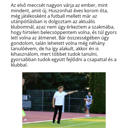
Az első meccsét nagyon várja az ember, mint
mindent, amit új. Huszonhat éves korom óta,
még játékosként a futball mellett már az
utánpótlásban is dolgoztam az aktuális
klubomnál, azaz nem úgy érkeztem a szakmába,
hogy hirtelen belecsöppentem volna, és túl gyors
lett volna az átmenet. Bár összességében úgy
gondolom, talán lehetett volna még néhány
tanulóévem, de ha így alakult, akkor én is
kihasználom, mert többet tudok tanulni,
gyorsabban tudok együtt fejlődni a csapattal és a
klubbal.