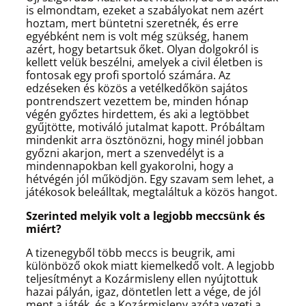
is elmondtam, ezeket a szabályokat nem azért
hoztam, mert büntetni szeretnék, és erre
egyébként nem is volt még szükség, hanem
azért, hogy betartsuk őket. Olyan dolgokról is
kellett velük beszélni, amelyek a civil életben is
fontosak egy profi sportoló számára. Az
edzéseken és közös a vetélkedőkön sajátos
pontrendszert vezettem be, minden hónap
végén győztes hirdettem, és aki a legtöbbet
gyűjtötte, motiváló jutalmat kapott. Próbáltam
mindenkit arra ösztönözni, hogy minél jobban
győzni akarjon, mert a szenvedélyt is a
mindennapokban kell gyakorolni, hogy a
hétvégén jól működjön. Egy szavam sem lehet, a
játékosok beleálltak, megtaláltuk a közös hangot.
Szerinted melyik volt a legjobb meccsünk és
miért?
A tizenegyből több meccs is beugrik, ami
különböző okok miatt kiemelkedő volt. A legjobb
teljesítményt a Kozármisleny ellen nyújtottuk
hazai pályán, igaz, döntetlen lett a vége, de jól
ment a játék, és a Kozármisleny azóta vezeti a