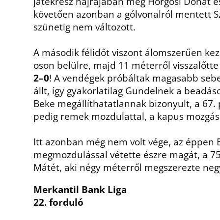
játékrész hajrájában még Horgosi Donát és 
követően azonban a gólvonalról mentett S
szünetig nem változott.
A második félidőt viszont álomszerűen kezd
oson belülre, majd 11 méterről visszalőtte
2–0
! A vendégek próbáltak magasabb sebe
állt, így gyakorlatilag Gundelnek a beadás
Beke megállíthatatlannak bizonyult, a 67.
pedig remek mozdulattal, a kapus mozgásá
Itt azonban még nem volt vége, az éppen B
megmozdulással vétette észre magát, a 75.
Mátét, aki négy méterről megszerezte negy
Merkantil Bank Liga
22. forduló