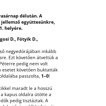
vasárnap délután. A
 jellemző együttesünkre,
1. helyére.
osi D., Fótyik D.,
első negyedórájában inkább
re. Ezt követően átvettük a
 Péterre pedig nem volt
n esetet követően buktatták
oldalába passzolta,
1–0
!
ntikkel maradt le a hosszú
 a kapus oldalra ütötte a
dők pedig tisztáztak. A