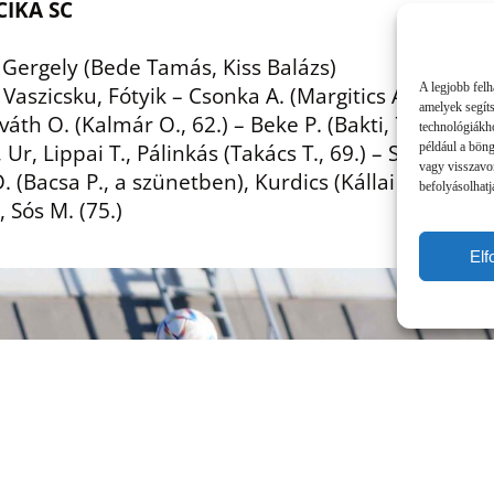
IKA SC
Gergely (Bede Tamás, Kiss Balázs)
A legjobb felh
aszicsku, Fótyik – Csonka A. (Margitics A., 62.), Ad
amelyek segít
rváth O. (Kalmár O., 62.) – Beke P. (Bakti, 70.), Só
technológiákho
Ur, Lippai T., Pálinkás (Takács T., 69.) – Szekszárdi 
például a bön
vagy visszavo
. (Bacsa P., a szünetben), Kurdics (Kállai Z., 69.). 
befolyásolhatj
, Sós M. (75.)
El