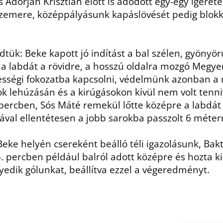
Adorján Krisztián előtt is adódott egy-egy ígéretes
zemere, középpályásunk kapáslövését pedig blokk
tük: Beke kapott jó indítást a bal szélen, gyönyö
 a labdát a rövidre, a hosszú oldalra mozgó Megyer
sségi fokozatba kapcsolni, védelmünk azonban a m
ok lehúzásán és a kirúgásokon kívül nem volt tenniv
 percben, Sós Máté remekül lőtte középre a labdát
val ellentétesen a jobb sarokba passzolt 6 méter
eke helyén csereként beálló téli igazolásunk, Bak
 percben például balról adott középre és hozta k
edik gólunkat, beállítva ezzel a végeredményt.