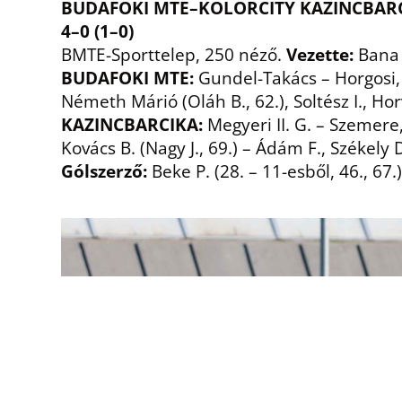
BUDAFOKI MTE–KOLORCITY KAZINCBARC
4–0 (1–0)
BMTE-Sporttelep, 250 néző.
Vezette:
Bana 
BUDAFOKI MTE:
Gundel-Takács – Horgosi, V
Németh Márió (Oláh B., 62.), Soltész I., Ho
KAZINCBARCIKA:
Megyeri II. G. – Szemere, 
Kovács B. (Nagy J., 69.) – Ádám F., Székely D
Gólszerző:
Beke P. (28. – 11-esből, 46., 67.)