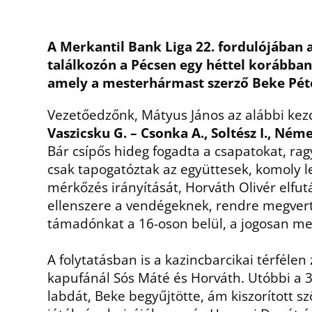
A Merkantil Bank Liga 22. fordulójában 
találkozón a Pécsen egy héttel korábban
amely a mesterhármast szerző Beke Péter 
Vezetőedzőnk, Mátyus János az alábbi kez
Vaszicsku G. – Csonka A., Soltész I., Ném
Bár csípős hideg fogadta a csapatokat, r
csak tapogatóztak az együttesek, komoly l
mérkőzés irányítását, Horváth Olivér elfut
ellenszere a vendégeknek, rendre megverte
támadónkat a 16-oson belül, a jogosan me
A folytatásban is a kazincbarcikai térfélen
kapufánál Sós Máté és Horváth. Utóbbi a 35
labdát, Beke begyűjtötte, ám kiszorított s