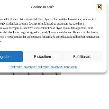
Cookie-kezelés
asználói élmény biztosítása érdekében olyan technológiákat használunk, mint a sütik,
orján K. (Nándori, 76.),
ségével adatokat tárolunk és/vagy férünk hozzá az eszközön. Az ezekhez a
s M. Vezetőedző: Mátyus János
z való hozzájárulás lehetővé teszi számunkra az olyan adatok feldolgozását, mint
M., Süttő (Székely K., 72.),
gészési viselkedés vagy az egyedi azonosítók ezen a webhelyen. Ha nem járulsz hozzá,
nod a hozzájárulásodat, az bizonyos funkciók és szolgáltatások működését hátrányosan
Vezetőedző: Varga Attila
a.
fogadom
Elutasítom
Beállítások
Adatkezelési szabályzat
Adatkezelési szabályzat
Impresszum