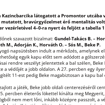
a Kazincbarcika látogatott a Promontor utcába 
 mutatott, bravúrgyőzelmet érő mentalitás volt
vezérletével 4–0-ra nyert és feljött a tabella 1
dőnek szavazott bizalmat:
Gundel-Takács B. – Horg
eth M., Adorján K., Horváth O. – Sós M., Beke P.
agyogó napsütésben indult a mérkőzés, amelynek 
ehetőség egyik kapu előtt sem adódott a gólszerzés
ásai rendre veszélyt jelentettek a bal szélen, Beke
 a védőjét a jobb oldalon. A 27. percben egy ilye
gítélt 11-est pedig Beke magabiztosan a kapu bal 
 zajlott a játék, Beke jobb oldali centerezéséről ce
. percben életerős lökettel kínálta meg Megyerit,
zögből nem mert lőni, inkább középre passzolt, a vé