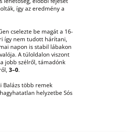
 lehetőség, előbbi fejesét
olták, így az eredmény a
rűen cselezte be magát a 16-
i így nem tudott hárítani,
ai napon is stabil lábakon
alója. A túloldalon viszont
 a jobb szélről, támadónk
ről,
3–0
.
ti Balázs több remek
ihagyhatatlan helyzetbe Sós