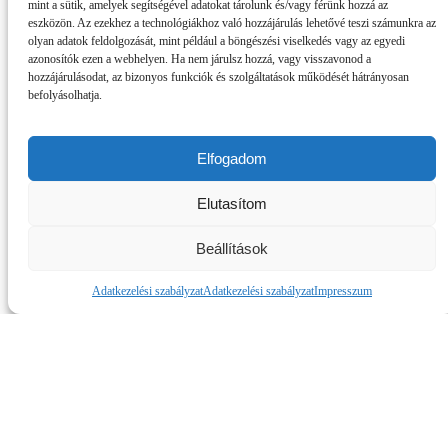
mint a sütik, amelyek segítségével adatokat tárolunk és/vagy férünk hozzá az
s az M4 Sport élőben sugározza.. Érdekesség,
eszközön. Az ezekhez a technológiákhoz való hozzájárulás lehetővé teszi számunkra az
hogy a két csapat eddig a különböző osztályú
olyan adatok feldolgozását, mint például a böngészési viselkedés vagy az egyedi
bajnokságokban és a Magyar Kupában eddig
azonosítók ezen a webhelyen. Ha nem járulsz hozzá, vagy visszavonod a
tizenötször találkozott, de az NB II-ben ez lesz az
hozzájárulásodat, az bizonyos funkciók és szolgáltatások működését hátrányosan
első mérkőzésük.
befolyásolhatja.
Szurkolóink figyelmébe:
Elfogadom
A Bozsik Aréna pénztárai három órával a kezdés
előtt, 16.45-kor, a stadion kapui pedig egy órával
kezdés előtt, 18.45-kor nyitnak. Egy jegy 1900
Elutasítom
forintba kerül, a nyugdíjasoknak 1500 forintot kell
fizetniük. A 14 éven aluli gyerekeknek ingyenes a
Beállítások
belépés, a 0 forintos jegy szintén a helyszínen
váltható ki.
Adatkezelési szabályzat
Adatkezelési szabályzat
Impresszum