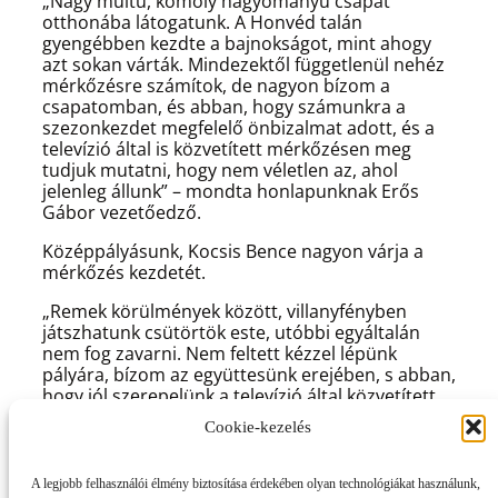
„Nagy múltú, komoly hagyományú csapat
otthonába látogatunk. A Honvéd talán
gyengébben kezdte a bajnokságot, mint ahogy
azt sokan várták. Mindezektől függetlenül nehéz
mérkőzésre számítok, de nagyon bízom a
csapatomban, és abban, hogy számunkra a
szezonkezdet megfelelő önbizalmat adott, és a
televízió által is közvetített mérkőzésen meg
tudjuk mutatni, hogy nem véletlen az, ahol
jelenleg állunk” – mondta honlapunknak Erős
Gábor vezetőedző.
Középpályásunk, Kocsis Bence nagyon várja a
mérkőzés kezdetét.
„Remek körülmények között, villanyfényben
játszhatunk csütörtök este, utóbbi egyáltalán
nem fog zavarni. Nem feltett kézzel lépünk
pályára, bízom az együttesünk erejében, s abban,
hogy jól szerepelünk a televízió által közvetített
találkozón. Rendre csapatként működünk,
Cookie-kezelés
remélem ez most is így lesz. Mindent
megteszünk azért, hogy nyerjünk Kispesten.”
A legjobb felhasználói élmény biztosítása érdekében olyan technológiákat használunk,
Hétközi meccsünk tehát villanyfényes meccs lesz,