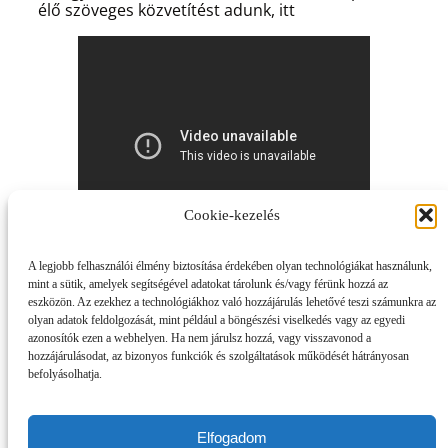
élő szöveges közvetítést adunk, itt
Cookie-kezelés
A legjobb felhasználói élmény biztosítása érdekében olyan technológiákat használunk,
pedig meg lehet nézni a rangadót.
mint a sütik, amelyek segítségével adatokat tárolunk és/vagy férünk hozzá az
eszközön. Az ezekhez a technológiákhoz való hozzájárulás lehetővé teszi számunkra az
olyan adatok feldolgozását, mint például a böngészési viselkedés vagy az egyedi
azonosítók ezen a webhelyen. Ha nem járulsz hozzá, vagy visszavonod a
hozzájárulásodat, az bizonyos funkciók és szolgáltatások működését hátrányosan
befolyásolhatja.
Elfogadom