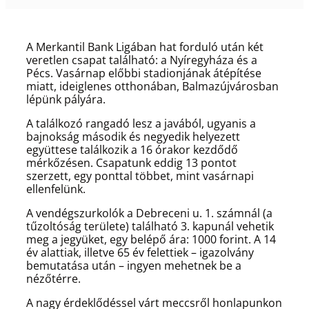
A Merkantil Bank Ligában hat forduló után két
veretlen csapat található: a Nyíregyháza és a
Pécs. Vasárnap előbbi stadionjának átépítése
miatt, ideiglenes otthonában, Balmazújvárosban
lépünk pályára.
A találkozó rangadó lesz a javából, ugyanis a
bajnokság második és negyedik helyezett
együttese találkozik a 16 órakor kezdődő
mérkőzésen. Csapatunk eddig 13 pontot
szerzett, egy ponttal többet, mint vasárnapi
ellenfelünk.
A vendégszurkolók a Debreceni u. 1. számnál (a
tűzoltóság területe) található 3. kapunál vehetik
meg a jegyüket, egy belépő ára: 1000 forint. A 14
év alattiak, illetve 65 év felettiek – igazolvány
bemutatása után – ingyen mehetnek be a
nézőtérre.
A nagy érdeklődéssel várt meccsről honlapunkon