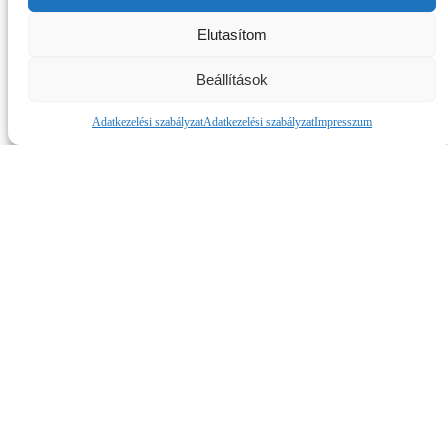
Elutasítom
Beállítások
OSZD MEG ISMERŐSEIDDEL!
Adatkezelési szabályzat
Adatkezelési szabályzat
Impresszum
Oszd meg a Facebookon
Budafok 1912