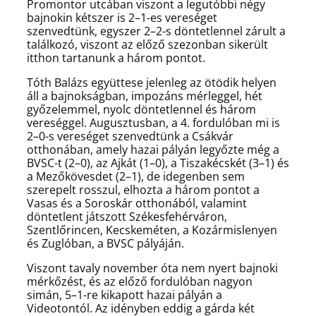
Promontor utcában viszont a legutóbbi négy
bajnokin kétszer is 2–1-es vereséget
szenvedtünk, egyszer 2–2-s döntetlennel zárult a
találkozó, viszont az előző szezonban sikerült
itthon tartanunk a három pontot.
Tóth Balázs együttese jelenleg az ötödik helyen
áll a bajnokságban, impozáns mérleggel, hét
győzelemmel, nyolc döntetlennel és három
vereséggel. Augusztusban, a 4. fordulóban mi is
2–0-s vereséget szenvedtünk a Csákvár
otthonában, amely hazai pályán legyőzte még a
BVSC-t (2–0), az Ajkát (1–0), a Tiszakécskét (3–1) és
a Mezőkövesdet (2–1), de idegenben sem
szerepelt rosszul, elhozta a három pontot a
Vasas és a Soroskár otthonából, valamint
döntetlent játszott Székesfehérváron,
Szentlőrincen, Kecskeméten, a Kozármislenyen
és Zuglóban, a BVSC pályáján.
Viszont tavaly november óta nem nyert bajnoki
mérkőzést, és az előző fordulóban nagyon
simán, 5–1-re kikapott hazai pályán a
Videotontól. Az idényben eddig a gárda két