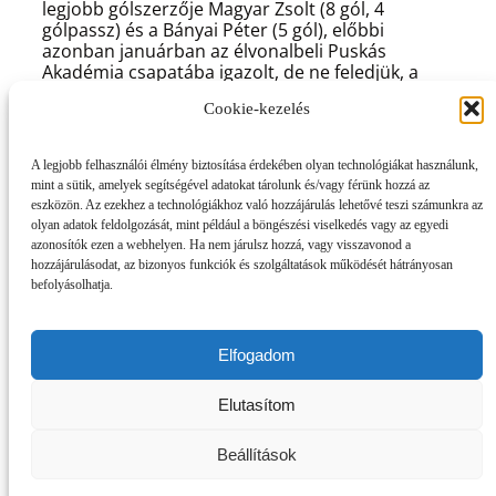
legjobb gólszerzője Magyar Zsolt (8 gól, 4
gólpassz) és a Bányai Péter (5 gól), előbbi
azonban januárban az élvonalbeli Puskás
Akadémia csapatába igazolt, de ne feledjük, a
Csákvár tavaly nyáron is megoldotta az NB II-es
Cookie-kezelés
gólkirály Nagy Zoárd távozását.
A legutóbb, a Videoton ellen így állt fel a
A legjobb felhasználói élmény biztosítása érdekében olyan technológiákat használunk,
Csákvár (4-2-3-1):
Lehoczki – Lorentz (Szalai P.,
mint a sütik, amelyek segítségével adatokat tárolunk és/vagy férünk hozzá az
83.), Pál B., Umathum, Helembai (Tifán, 79.) –
eszközön. Az ezekhez a technológiákhoz való hozzájárulás lehetővé teszi számunkra az
Dencinger (Farkas A., a szünetben), Radics –
olyan adatok feldolgozását, mint például a böngészési viselkedés vagy az egyedi
Somfalvi, Szabó B. (Szakály D., 75.), Haragos –
azonosítók ezen a webhelyen. Ha nem járulsz hozzá, vagy visszavonod a
Bányai (Simon A., 79.)
hozzájárulásodat, az bizonyos funkciók és szolgáltatások működését hátrányosan
befolyásolhatja.
Így várja az egymás elleni vasárnapi
mérkőzést a két csapat vezetőedzője.
Nikházi Márk:
„A Csákvár egy jól összeszokott,
Elfogadom
rendkívül szervezett csapat, sok képzett fiatal
játékossal, így nehéz mérkőzésre számítok. Ettől
Elutasítom
függetlenül célunk a három pont megszerzése,
hogy tovább tudjunk lépkedni felfelé a tabellán,
Beállítások
ehhez pedig az kell, hogy mindenki újra kitegye
szívet-lelkét a pályára, és kihozza az aznapi száz