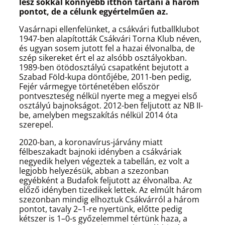
lesz sokkal könnyebb itthon tartani a három
pontot, de a célunk egyértelműen az.
Vasárnapi ellenfelünket, a csákvári futballklubot
1947-ben alapították Csákvári Torna Klub néven,
és ugyan sosem jutott fel a hazai élvonalba, de
szép sikereket ért el az alsóbb osztályokban.
1989-ben ötödosztályú csapatként bejutott a
Szabad Föld-kupa döntőjébe, 2011-ben pedig,
Fejér vármegye történetében először
pontveszteség nélkül nyerte meg a megyei első
osztályú bajnokságot. 2012-ben feljutott az NB II-
be, amelyben megszakítás nélkül 2014 óta
szerepel.
2020-ban, a koronavírus-járvány miatt
félbeszakadt bajnoki idényben a csákváriak
negyedik helyen végeztek a tabellán, ez volt a
legjobb helyezésük, abban a szezonban
egyébként a Budafok feljutott az élvonalba. Az
előző idényben tizedikek lettek. Az elmúlt három
szezonban mindig elhoztuk Csákvárról a három
pontot, tavaly 2–1-re nyertünk, előtte pedig
kétszer is 1–0-s győzelemmel tértünk haza, a