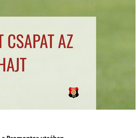
T CSAPAT AZ
HAJT
uk a Promontor utcában,