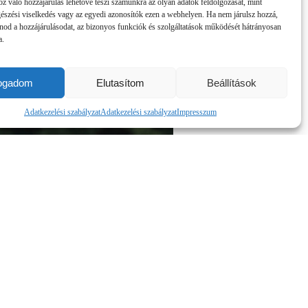
z való hozzájárulás lehetővé teszi számunkra az olyan adatok feldolgozását, mint
gészési viselkedés vagy az egyedi azonosítók ezen a webhelyen. Ha nem járulsz hozzá,
nod a hozzájárulásodat, az bizonyos funkciók és szolgáltatások működését hátrányosan
a.
fogadom
Elutasítom
Beállítások
Adatkezelési szabályzat
Adatkezelési szabályzat
Impresszum