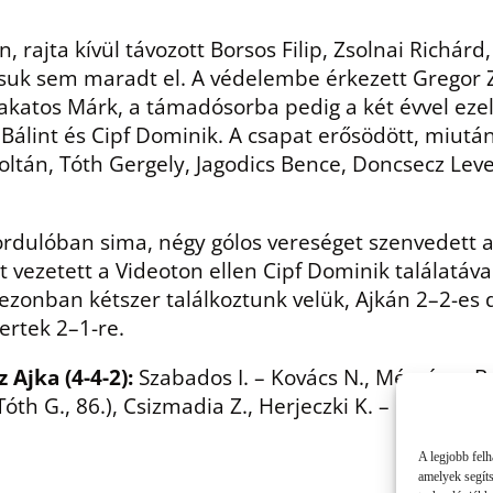
rajta kívül távozott Borsos Filip, Zsolnai Richárd,
suk sem maradt el. A védelembe érkezett Gregor Z
katos Márk, a támadósorba pedig a két évvel ezelőt
eg Bálint és Cipf Dominik. A csapat erősödött, miu
ltán, Tóth Gergely, Jagodics Bence, Doncsecz Leve
 fordulóban sima, négy gólos vereséget szenvedett
 vezetett a Videoton ellen Cipf Dominik találatával
zezonban kétszer találkoztunk velük, Ajkán 2–2-es d
ertek 2–1-re.
z Ajka (4-4-2):
Szabados I. – Kovács N., Mészáros B. (
th G., 86.), Csizmadia Z., Herjeczki K. – Kirchner (
A legjobb felh
amelyek segít