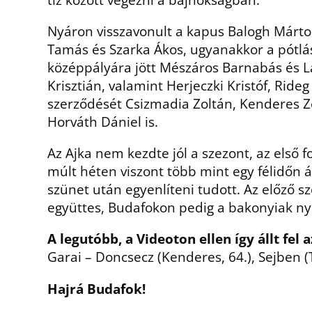
Nyáron visszavonult a kapus Balogh Márton, 
Tamás és Szarka Ákos, ugyanakkor a pótlá
középpályára jött Mészáros Barnabás és La
Krisztián, valamint Herjeczki Kristóf, Rid
szerződését Csizmadia Zoltán, Kenderes Zo
Horváth Dániel is.
Az Ajka nem kezdte jól a szezont, az első
múlt héten viszont több mint egy félidőn át
szünet után egyenlíteni tudott. Az előző s
együttes, Budafokon pedig a bakonyiak ny
A legutóbb, a Videoton ellen így állt fel a
Garai – Doncsecz (Kenderes, 64.), Sejben (Tó
Hajrá Budafok!