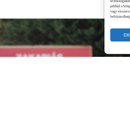
technológiákho
például a bön
vagy visszavo
befolyásolhatj
El