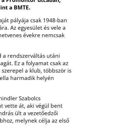
mint a BMTE.
saját pályája csak 1948-ban
yára. Az egyesület és vele a
a hetvenes évekre nemcsak
d a rendszerváltás utáni
gát. Ez a folyamat csak az
szerepel a klub, többször is
bella harmadik helyén
hindler Szabolcs
 vette át, aki végül bent
ndrás ült a vezetőedzői
bhoz, melynek célja az első