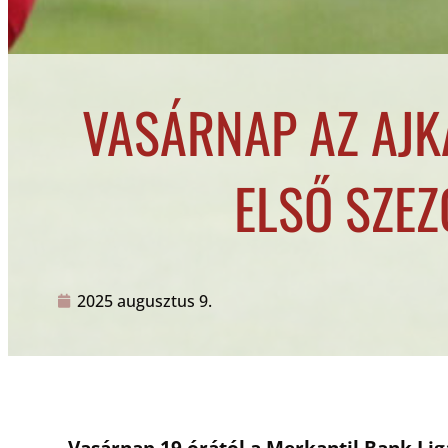
VASÁRNAP AZ AJK
ELSŐ SZEZ
2025 augusztus 9.
Vasárnap 19 órától a Merkantil Bank Lig