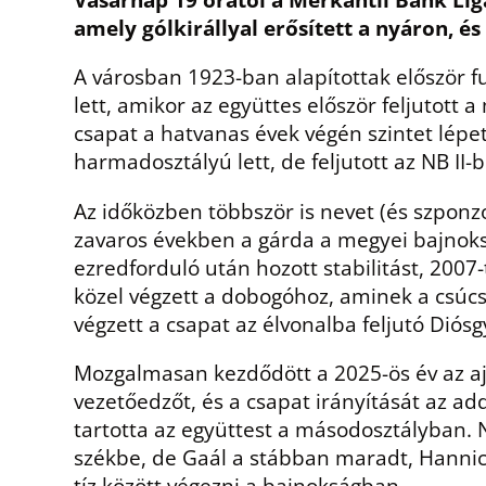
amely gólkirállyal erősített a nyáron, é
A városban 1923-ban alapítottak először fu
lett, amikor az együttes először feljutott a
csapat a hatvanas évek végén szintet lépe
harmadosztályú lett, de feljutott az NB II-b
Az időközben többször is nevet (és szponzor
zavaros években a gárda a megyei bajnoksá
ezredforduló után hozott stabilitást, 200
közel végzett a dobogóhoz, aminek a csúcs
végzett a csapat az élvonalba feljutó Diós
Mozgalmasan kezdődött a 2025-ös év az ajk
vezetőedzőt, és a csapat irányítását az add
tartotta az együttest a másodosztályban. 
székbe, de Gaál a stábban maradt, Hannich
tíz között végezni a bajnokságban.