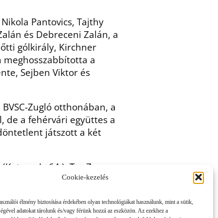
 Nikola Pantovics, Tajthy
alán és Debreceni Zalán, a
ti gólkirály, Kirchner
tán meghosszabbította a
nte, Sejben Viktor és
 a BVSC-Zugló otthonában, a
, de a fehérvári együttes a
öntetlent játszott a két
Katona I., 64.), Tar Zs.,
Lakatos M., 79.), Cipf.
Cookie-kezelés
asználói élmény biztosítása érdekében olyan technológiákat használunk, mint a sütik,
ségével adatokat tárolunk és/vagy férünk hozzá az eszközön. Az ezekhez a