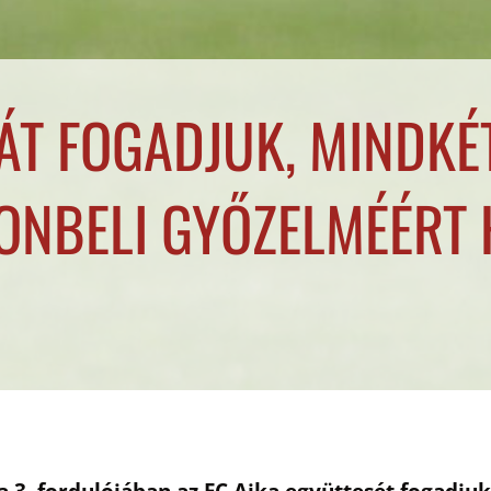
ÁT FOGADJUK, MINDKÉ
ONBELI GYŐZELMÉÉRT 
a 3. fordulójában az FC Ajka együttesét fogadj