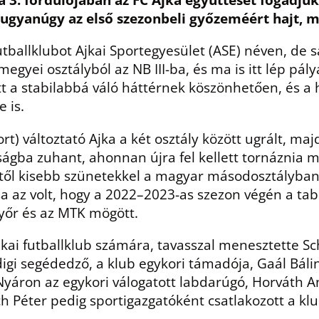
s ugyanúgy az első szezonbeli győzeméért hajt, 
tballklubot Ajkai Sportegyesület (ASE) néven, de 
 megyei osztályból az NB III-ba, és ma is itt lép pál
tt a stabilabbá váló háttérnek köszönhetően, és 
e is.
t) változtató Ajka a két osztály között ugrált, maj
gba zuhant, ahonnan újra fel kellett tornáznia ma
7-től kisebb szünetekkel a magyar másodosztályban 
a az volt, hogy a 2022–2023-as szezon végén a ta
győr és az MTK mögött.
ai futballklub számára, tavasszal menesztette Sc
igi segédedző, a klub egykori támadója, Gaál Bálint
Nyáron az egykori válogatott labdarúgó, Horváth A
 Péter pedig sportigazgatóként csatlakozott a klu