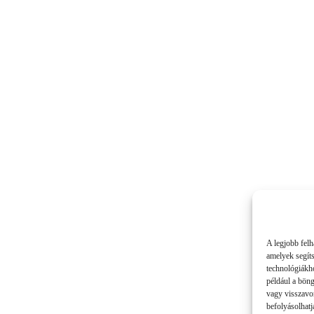
A legjobb felh
amelyek segít
technológiákho
például a bön
vagy visszavo
befolyásolhatj