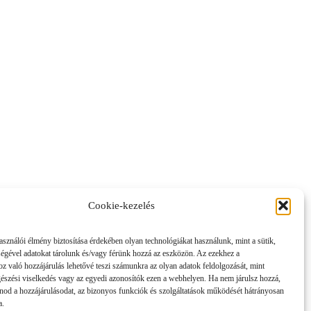
Cookie-kezelés
asználói élmény biztosítása érdekében olyan technológiákat használunk, mint a sütik,
ségével adatokat tárolunk és/vagy férünk hozzá az eszközön. Az ezekhez a
z való hozzájárulás lehetővé teszi számunkra az olyan adatok feldolgozását, mint
gészési viselkedés vagy az egyedi azonosítók ezen a webhelyen. Ha nem járulsz hozzá,
nod a hozzájárulásodat, az bizonyos funkciók és szolgáltatások működését hátrányosan
a.