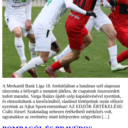
A Merkantil Bank Liga 18. fordulójában a hatalmas szél alaposan
rányomta a bélyegét a mutatott játékra, de csapatunk összeszedett
tudott maradni, Varga Balázs újabb szép kapáslövésével nyertünk,
és elmozdultunk a kiesőzónából, ráadásul történetünk során először
nyertünk az Ajkai Sportcentrumban! AZ EDZŐK ÉRTÉKELÉSE:
Csábi József: Szakmailag nehezen értékelhető mérkőzés volt,
ugyanakkor az eredmény miatt kifejezetten szégyellem […]