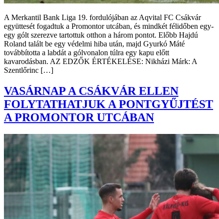
A Merkantil Bank Liga 19. fordulójában az Aqvital FC Csákvár
együttesét fogadtuk a Promontor utcában, és mindkét félidőben egy-
egy gólt szerezve tartottuk otthon a három pontot. Előbb Hajdú
Roland talált be egy védelmi hiba után, majd Gyurkó Máté
továbbította a labdát a gólvonalon túlra egy kapu előtt
kavarodásban. AZ EDZŐK ÉRTÉKELÉSE: Nikházi Márk: A
Szentlőrinc […]
VASÁRNAP A CSÁKVÁR ELLEN
FOLYTATHATJUK A PONTGYŰJTÉST
A PROMONTOR UTCÁBAN