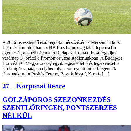
A 2026-ös esztendő első bajnoki mérkőzésén, a Merkantil Bank
Liga 17. fordulójában az NB II-es bajnokság talán legerősebb
együttesét, a tabella élén álló Budapest Honvéd FC-t fogadjuk
vasárnap 14 órától a Promontor utcai stadionunkban. A Budapest
Honvéd FC Magyarország egyik legismertebb és legsikeresebb
labdarúgócsapata, amelyben olyan válogatott futball-legendák
játszottak, mint Puskás Ferenc, Bozsik József, Kocsis […]
27 – Korponai Bence
GÓLZÁPOROS SZEZONKEZDÉS
SZENTLŐRINCEN, PONTSZERZÉS
NÉLKÜL