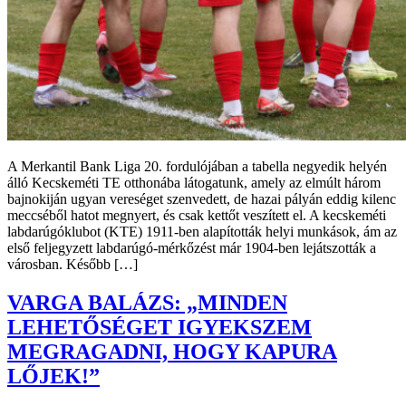
A Merkantil Bank Liga 20. fordulójában a tabella negyedik helyén
álló Kecskeméti TE otthonába látogatunk, amely az elmúlt három
bajnokiján ugyan vereséget szenvedett, de hazai pályán eddig kilenc
meccséből hatot megnyert, és csak kettőt veszített el. A kecskeméti
labdarúgóklubot (KTE) 1911-ben alapították helyi munkások, ám az
első feljegyzett labdarúgó-mérkőzést már 1904-ben lejátszották a
városban. Később […]
VARGA BALÁZS: „MINDEN
LEHETŐSÉGET IGYEKSZEM
MEGRAGADNI, HOGY KAPURA
LŐJEK!”