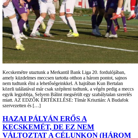
Kecskemétre utaztunk a Merkantil Bank Liga 20. fordulójában,
amely küzdelmes meccsen tartotta otthon a három pontot, sajnos
nem tudtunk élni a lehetőségeinkkel. A hajrában Kun Bertalan
közeli találatával már csak szépíteni tudtunk, a végén pedig a meccs
egyik legjobbja, Selyem Bálint megsérült egy szabálytalan szerelés
miatt. AZ EDZŐK ÉRTÉKELÉSE: Tímár Krisztián: A Budafok
szervezetten és […]
HAZAI PÁLYÁN ERŐS A
KECSKEMÉT, DE EZ NEM
VÁLTOZTAT A CÉLUNKON (HÁROM