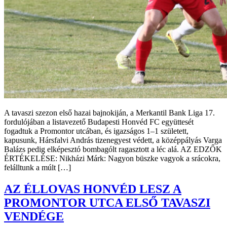
A tavaszi szezon első hazai bajnokiján, a Merkantil Bank Liga 17.
fordulójában a listavezető Budapesti Honvéd FC együttesét
fogadtuk a Promontor utcában, és igazságos 1–1 született,
kapusunk, Hársfalvi András tizenegyest védett, a középpályás Varga
Balázs pedig elképesztó bombagólt ragasztott a léc alá. AZ EDZŐK
ÉRTÉKELÉSE: Nikházi Márk: Nagyon büszke vagyok a srácokra,
felálltunk a múlt […]
AZ ÉLLOVAS HONVÉD LESZ A
PROMONTOR UTCA ELSŐ TAVASZI
VENDÉGE