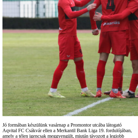
Jó formában készülünk vasárnap a Promontor utcába látogató
Aqvital FC Csákvár ellen a Merkantil Bank Liga 19. fordulójában,
amely a télen igencsak meggyengült, miután távozott a legjobb