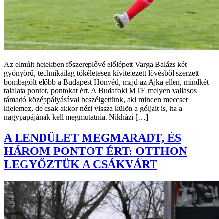
Az elmúlt hetekben főszereplővé előlépett Varga Balázs két
gyönyörű, technikailag tökéletesen kivitelezett lövésből szerzett
bombagólt előbb a Budapest Honvéd, majd az Ajka ellen, mindkét
találata pontot, pontokat ért. A Budafoki MTE mélyen vallásos
támadó középpályásával beszélgettünk, aki minden meccset
kielemez, de csak akkor nézi vissza külön a góljait is, ha a
nagypapájának kell megmutatnia. Nikházi […]
A LENDÜLET MEGMARADT, ÉS
HÁROM PONTOT ÉRT: OTTHON
LEGYŐZTÜK A CSÁKVÁRT