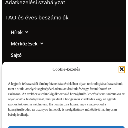
Adatkezelési szabályzat
TAO és éves beszámolók
Hírek
Mérkőzések
Sajtó
Klub
Cookie-kezelés
Csapat
A legjobb felhasználói élmény biztosítása érdekében olyan technológiákat használunk,
Galéria
mint a sütik, amelyek segítségével adatokat tárolunk és/vagy férünk hozzá az
eszközön. Az ezekhez a technológiákhoz való hozzájárulás lehetővé teszi számunkra az
olyan adatok feldolgozását, mint például a böngészési viselkedés vagy az egyedi
BMTE-shop
azonosítók ezen a webhelyen. Ha nem járulsz hozzá, vagy visszavonod a
hozzájárulásodat, az bizonyos funkciók és szolgáltatások működését hátrányosan
Jegyinfó
befolyásolhatja.
Legendák az öltözőben