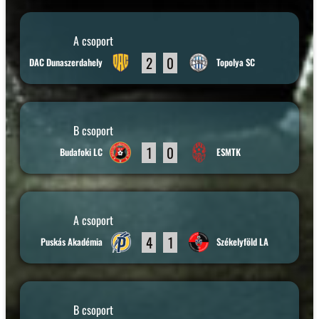
A csoport
2
0
DAC Dunaszerdahely
Topolya SC
B csoport
1
0
Budafoki LC
ESMTK
A csoport
4
1
Puskás Akadémia
Székelyföld LA
B csoport