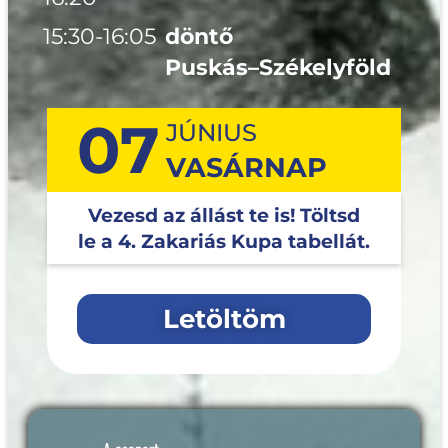
15:30-16:05
döntő
Puskás–Székelyföld
07
Vezesd az állást te is! Töltsd
le a 4. Zakariás Kupa tabellát.
Letöltöm