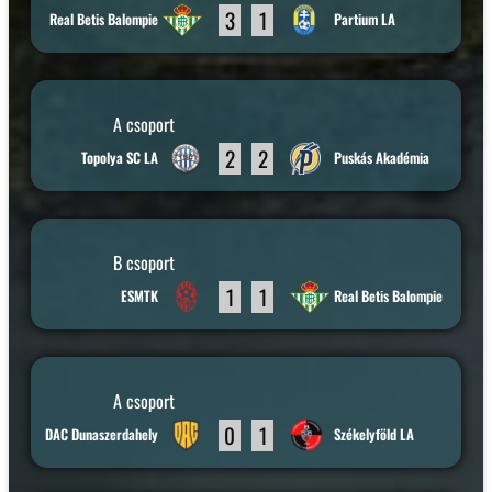
3
1
Real Betis Balompie
Partium LA
A csoport
2
2
Topolya SC LA
Puskás Akadémia
B csoport
1
1
ESMTK
Real Betis Balompie
A csoport
0
1
DAC Dunaszerdahely
Székelyföld LA