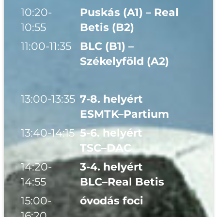
10:20-
Puskás (A1) – Real
10:55
Betis (B2)
11:00-11:35
BLC (B1) –
Székelyföld (A2)
13:00-13:35
7-8. helyért
ESMTK–Partium
13:40-14:15
5-6. helyért
TSC–DAC
14:20-
3-4. helyért
14:55
BLC–Real Betis
15:00-
óvodás foci
16:20