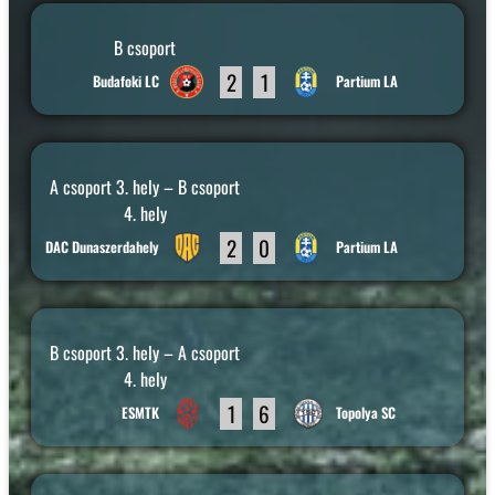
B csoport
2
1
Budafoki LC
Partium LA
A csoport 3. hely – B csoport
4. hely
2
0
DAC Dunaszerdahely
Partium LA
B csoport 3. hely – A csoport
4. hely
1
6
ESMTK
Topolya SC