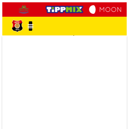
KÖSZÖNTŐ
Nagy örömünkre szolgál, hogy határon
innen és túlról vendégül láthatjuk
partneregyesületeink, valamint a Kárpát-
medence kiemelt utánpótlásképző
bázisainak tehetségeit a Promontor
utcában.