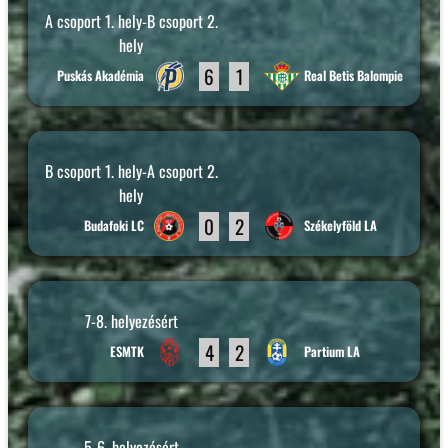
A csoport 1. hely-B csoport 2.
hely
6
1
Puskás Akadémia
Real Betis Balompie
B csoport 1. hely-A csoport 2.
hely
0
2
Budafoki LC
Székelyföld LA
7-8. helyezésért
4
2
ESMTK
Partium LA
5-6. helyezésért