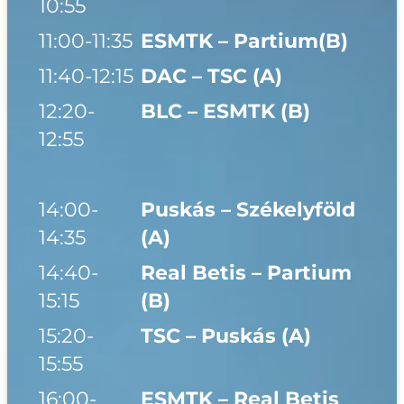
10:55
11:00-11:35
ESMTK – Partium(B)
11:40-12:15
DAC – TSC (A)
12:20-
BLC – ESMTK (B)
12:55
14:00-
Puskás – Székelyföld
14:35
(A)
14:40-
Real Betis – Partium
15:15
(B)
15:20-
TSC – Puskás (A)
15:55
16:00-
ESMTK – Real Betis