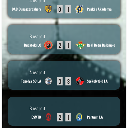
A csoport
0
1
DAC Dunaszerdahely
Puskás Akadémia
B csoport
2
1
Budafoki LC
Real Betis Balompie
A csoport
3
3
Topolya SC LA
Székelyföld LA
B csoport
2
1
ESMTK
Partium LA