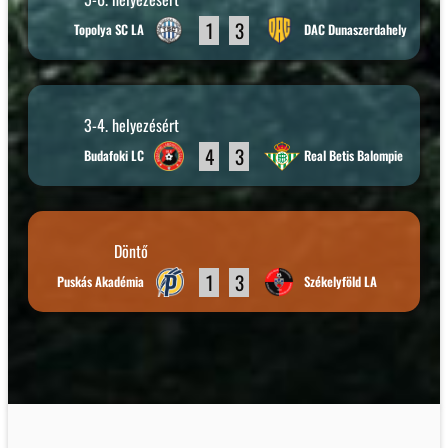
1
3
Topolya SC LA
DAC Dunaszerdahely
3-4. helyezésért
4
3
Budafoki LC
Real Betis Balompie
Döntő
1
3
Puskás Akadémia
Székelyföld LA