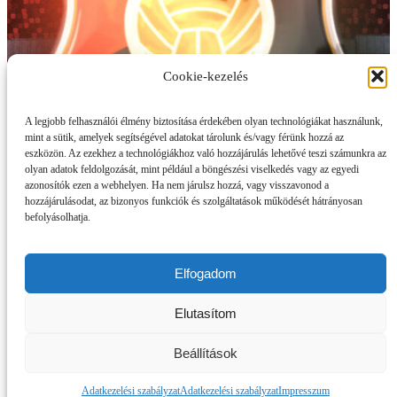
Cookie-kezelés
A legjobb felhasználói élmény biztosítása érdekében olyan technológiákat használunk,
mint a sütik, amelyek segítségével adatokat tárolunk és/vagy férünk hozzá az
eszközön. Az ezekhez a technológiákhoz való hozzájárulás lehetővé teszi számunkra az
olyan adatok feldolgozását, mint például a böngészési viselkedés vagy az egyedi
azonosítók ezen a webhelyen. Ha nem járulsz hozzá, vagy visszavonod a
hozzájárulásodat, az bizonyos funkciók és szolgáltatások működését hátrányosan
befolyásolhatja.
Elfogadom
Elutasítom
Beállítások
Adatkezelési szabályzat
Adatkezelési szabályzat
Impresszum