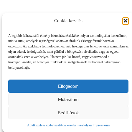
Cookie-kezelés
A legjobb felhasználói élmény biztosítása érdekében olyan technológiákat használunk,
mint a sütik, amelyek segítségével adatokat tárolunk és/vagy férünk hozzá az
eszközön. Az ezekhez a technológiákhoz való hozzájárulás lehetővé teszi számunkra az
olyan adatok feldolgozását, mint például a böngészési viselkedés vagy az egyedi
azonosítók ezen a webhelyen. Ha nem járulsz hozzá, vagy visszavonod a
hozzájárulásodat, az bizonyos funkciók és szolgáltatások működését hátrányosan
befolyásolhatja.
Elfogadom
Elutasítom
Beállítások
Adatkezelési szabályzat
Adatkezelési szabályzat
Impresszum