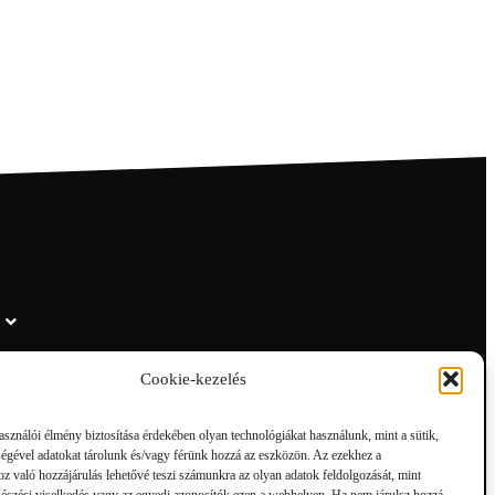
Cookie-kezelés
asználói élmény biztosítása érdekében olyan technológiákat használunk, mint a sütik,
ségével adatokat tárolunk és/vagy férünk hozzá az eszközön. Az ezekhez a
z való hozzájárulás lehetővé teszi számunkra az olyan adatok feldolgozását, mint