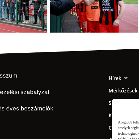
esszum
Hírek
Mérkőzések
ezelési szabályzat
Sajtó
és éves beszámolók
Klub
A legjobb felh
Csapat
amelyek segít
technológiákho