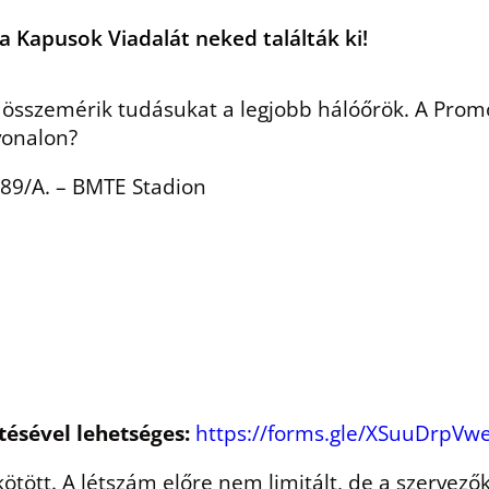
a Kapusok Viadalát neked találták ki!
t összemérik tudásukat a legjobb hálóőrök. A Prom
lvonalon?
89/A. – BMTE Stadion
ltésével lehetséges:
https://forms.gle/XSuuDrpVw
ötött. A létszám előre nem limitált, de a szervezők