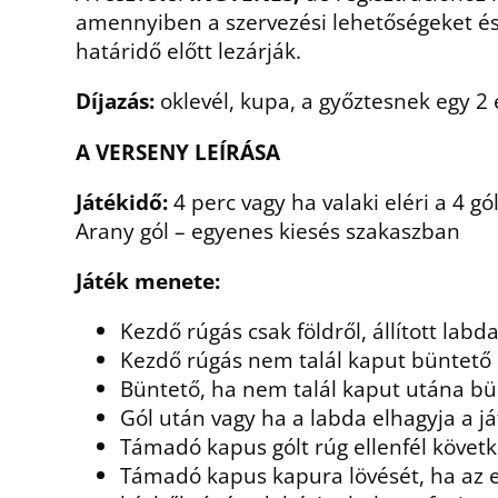
amennyiben a szervezési lehetőségeket és
határidő előtt lezárják.
Díjazás:
oklevél, kupa, a győztesnek egy 2
A VERSENY LEÍRÁSA
Játékidő:
4 perc vagy ha valaki eléri a 4 gól
Arany gól – egyenes kiesés szakaszban
Játék menete:
Kezdő rúgás csak földről, állított labd
Kezdő rúgás nem talál kaput büntető r
Büntető, ha nem talál kaput utána bü
Gól után vagy ha a labda elhagyja a j
Támadó kapus gólt rúg ellenfél követk
Támadó kapus kapura lövését, ha az ell