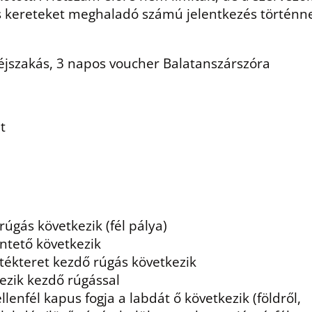
 kereteket meghaladó számú jelentkezés történne,
 éjszakás, 3 napos voucher Balatanszárszóra
t
a
úgás következik (fél pálya)
ntető következik
átékteret kezdő rúgás következik
ezik kezdő rúgással
enfél kapus fogja a labdát ő következik (földről,