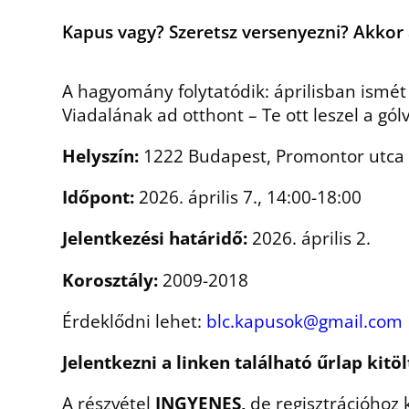
Kapus vagy? Szeretsz versenyezni? Akkor 
A hagyomány folytatódik: áprilisban ismé
Viadalának ad otthont – Te ott leszel a gó
Helyszín:
1222 Budapest, Promontor utca 
Időpont:
2026. április 7., 14:00-18:00
Jelentkezési határidő:
2026. április 2.
Korosztály:
2009-2018
Érdeklődni lehet:
blc.kapusok@gmail.com
Jelentkezni a linken található űrlap kitö
A részvétel
INGYENES,
de regisztrációhoz k