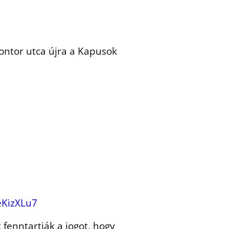
ontor utca újra a Kapusok
eKizXLu7
 fenntartják a jogot, hogy