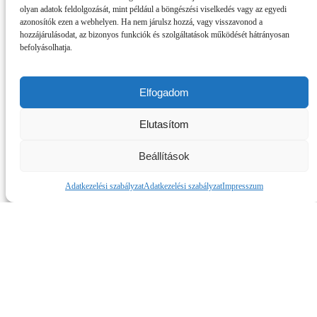
„Amikor abbahagytam a labdarúgást és az
olyan adatok feldolgozását, mint például a böngészési viselkedés vagy az egyedi
edzői pályára léptem mindig is érdeklődve
azonosítók ezen a webhelyen. Ha nem járulsz hozzá, vagy visszavonod a
figyeltem az utánpótlás edzők munkáját.
hozzájárulásodat, az bizonyos funkciók és szolgáltatások működését hátrányosan
Nagyon örülök a felkérésnek, hálás vagyok,
befolyásolhatja.
hogy bepillantást nyerhetek
Tehetségközpontunk munkájába, s nagy
elánnal fogom valamennyi fiatal játékos
Elfogadom
fejlődését segíteni. Egyet tudok ígérni:
számíthatnak rám!”
– hangsúlyozta Nikházi
Márk.
Elutasítom
Márk már a felkészülési időszakban meglátogatta
Beállítások
a fiúkat, múlt hét pénteken találkozott több
játékossal, s tartott nekik egy a technikai
kivitelezések csiszolására irányuló, jókedélyű
Adatkezelési szabályzat
Adatkezelési szabályzat
Impresszum
foglalkozást.