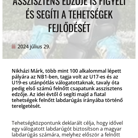
ASSZISZTENS EDZŐJE IS FIGYELI
ÉS SEGÍTI A TEHETSÉGEK
FEJLŐDÉSÉT
2024 július 29.
Nikházi Márk, több mint 100 alkalommal lépett
pályára az NB1-ben, tagja volt az U17-es és az
U19-es utánpótlás válogatottaknak, tavaly óta
pedig első számú felnőtt csapatunk asszisztens
edzője. Az idei évtől ő segíti majd a fiatal
tehetségek felnőtt labdarúgás irányába történő
terelgetését.
Tehetségközpontunk deklarált célja, hogy idővel
egy válogatott labdarúgót biztosítson a magyar
labdarúgás számára, melyhez először a felnőtt