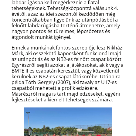
labdarúgásba kell megérkeznie a fiatal
tehetségeknek. Tehetségközponttá válásunk 4.
évétől, azaz az idei szezontól kezdődően még
koncentráltabban figyelünk az utánpótlásból a
felnőtt labdarúgásba történő átmenetre, amely
nagyon pontos és türelmes, lépcsőzetes és
átgondolt munkát igényel.
Ennek a munkának fontos szereplője lesz Nikházi
Márk, aki összekötő kapocsként funkcionál majd
az utánpótlás és az NB2-es felnőtt csapat között.
Egyrészről segíti azokat a játékosokat, akik vagy a
BMTE II-es csapatán keresztül, vagy közvetlenül
kerülnek az NB2-es csapat látókörébe. Utóbbira
példa Tóth Gergely (2007), aki tavaly az U17-es
csapatból mehetett a profik edzésére.
Másrészről maga is tart majd edzéseket, egyéni
fejlesztéseket a kiemelt tehetségek számára.