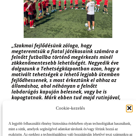
„Szakmai fejlődésünk záloga, hogy
megteremtsük a fiatal játékosaink számára a
felnőtt futballba történő megérkezés minél
zökkenőmentesebb lehetőségét. Negyedik éve
dolgozunk a Tehetségközpontban azon, hogy a
motivált tehetségek a lehető legjobb ütemben
fejlődhessenek, s most érkeztünk el ahhoz az
állomáshoz, ahol néhányan a felnőtt
labdarúgás kapuján belesnek, vagy be is
kopogtatnak. Márk ebben tud majd rutinjával,
tapasztalatával és lelkesedésével segíteni
Cookie-kezelés
játékosainknak. Öröm számunkra, hogy egy
ilyen múlttal rendelkező fiatal edző egyengeti a
tehetségek útját.”
– mondta Pacsi Bálint szakmai
A legjobb felhasználói élmény biztosítása érdekében olyan technológiákat használunk,
igazgató.
mint a sütik, amelyek segítségével adatokat tárolunk és/vagy férünk hozzá az
eszközön. Az ezekhez a technológiákhoz való hozzájárulás lehetővé teszi számunkra az