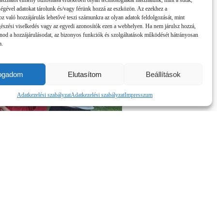
asználói élmény biztosítása érdekében olyan technológiákat használunk, mint a sütik,
ségével adatokat tárolunk és/vagy férünk hozzá az eszközön. Az ezekhez a
z való hozzájárulás lehetővé teszi számunkra az olyan adatok feldolgozását, mint
gészési viselkedés vagy az egyedi azonosítók ezen a webhelyen. Ha nem járulsz hozzá,
nod a hozzájárulásodat, az bizonyos funkciók és szolgáltatások működését hátrányosan
a.
fogadom
Elutasítom
Beállítások
Adatkezelési szabályzat
Adatkezelési szabályzat
Impresszum