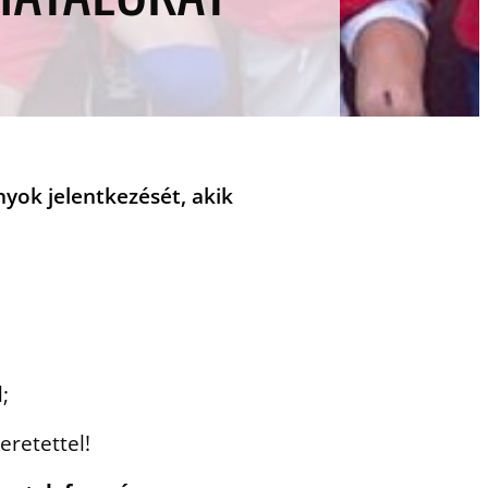
nyok jelentkezését, akik
;
eretettel!