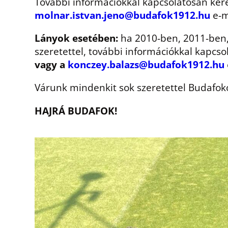
További információkkal kapcsolatosan ke
molnar.istvan.jeno@budafok1912.hu
e-m
Lányok esetében:
ha 2010-ben, 2011-ben,
szeretettel, további információkkal kapcs
vagy a
konczey.balazs@budafok1912.hu
Várunk mindenkit sok szeretettel Budafoko
HAJRÁ BUDAFOK!