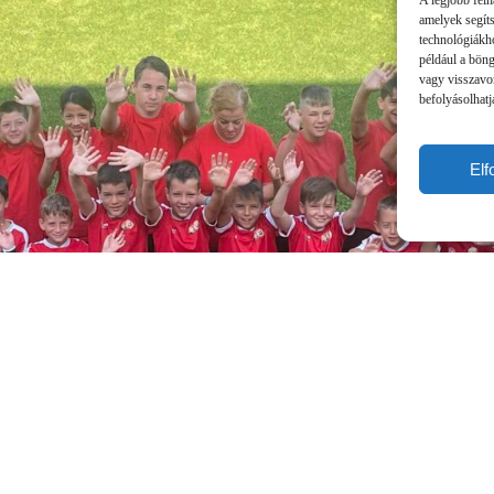
A legjobb felh
amelyek segít
technológiákho
például a bön
vagy visszavo
befolyásolhatj
El