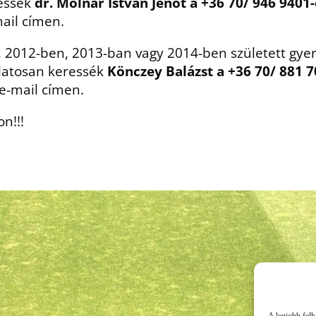
ressék
dr. Molnár István Jenőt a +36 70/ 946 9401
ail címen.
 2012-ben, 2013-ban vagy 2014-ben született gyer
olatosan keressék
Könczey Balázst a +36 70/ 881 
e-mail címen.
n!!!