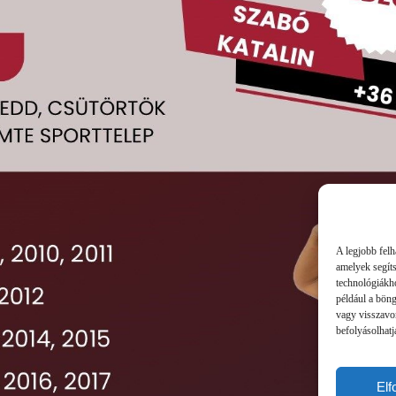
A legjobb felh
amelyek segít
technológiákho
például a bön
vagy visszavo
befolyásolhatj
El