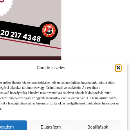
Cookie-kezelés
asználói élmény biztosítása érdekében olyan technológiákat használunk, mint a sütik,
ségével adatokat tárolunk és/vagy férünk hozzá az eszközön. Az ezekhez a
z való hozzájárulás lehetővé teszi számunkra az olyan adatok feldolgozását, mint
gészési viselkedés vagy az egyedi azonosítók ezen a webhelyen. Ha nem járulsz hozzá,
nod a hozzájárulásodat, az bizonyos funkciók és szolgáltatások működését hátrányosan
a.
fogadom
Elutasítom
Beállítások