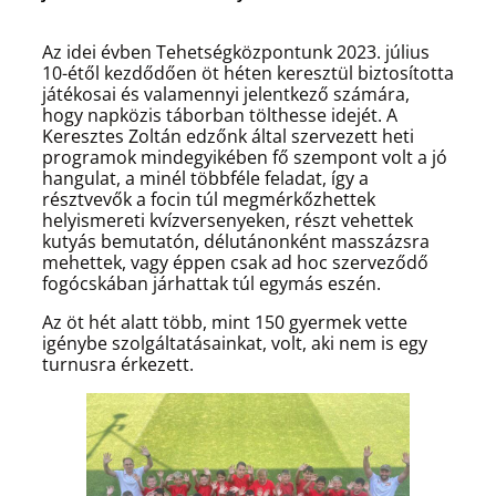
Az idei évben Tehetségközpontunk 2023. július
10-étől kezdődően öt héten keresztül biztosította
játékosai és valamennyi jelentkező számára,
hogy napközis táborban tölthesse idejét. A
Keresztes Zoltán edzőnk által szervezett heti
programok mindegyikében fő szempont volt a jó
hangulat, a minél többféle feladat, így a
résztvevők a focin túl megmérkőzhettek
helyismereti kvízversenyeken, részt vehettek
kutyás bemutatón, délutánonként masszázsra
mehettek, vagy éppen csak ad hoc szerveződő
fogócskában járhattak túl egymás eszén.
Az öt hét alatt több, mint 150 gyermek vette
igénybe szolgáltatásainkat, volt, aki nem is egy
turnusra érkezett.