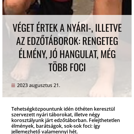
VÉGET ÉRTEK A NYÁRI-, ILLETVE
AZ EDZŐTÁBOROK: RENGETEG
ÉLMÉNY, JÓ HANGULAT, MÉG
TÖBB FOCI
2023 augusztus 21.
Tehetségközpountunk idén öthéten keresztül
szervezett nyári táborokat, illetve négy
korosztályunk járt edzőtáborban. Felejthetetlen
élmények, barátságok, sok-sok foci: így
jellemezhető valamennyi hét.