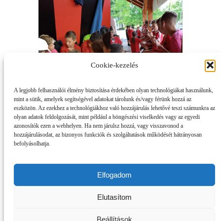
Cookie-kezelés
A legjobb felhasználói élmény biztosítása érdekében olyan technológiákat használunk,
mint a sütik, amelyek segítségével adatokat tárolunk és/vagy férünk hozzá az
Augusztusban U11-es, U12-es, U13-as és U14-es
eszközön. Az ezekhez a technológiákhoz való hozzájárulás lehetővé teszi számunkra az
csapataink Balatonfenyvesen jártak
olyan adatok feldolgozását, mint például a böngészési viselkedés vagy az egyedi
edzőtáborban. A futballszakmai szempontokon
azonosítók ezen a webhelyen. Ha nem járulsz hozzá, vagy visszavonod a
túl itt is kiemelt jelentősége volt a jó hangulatnak,
hozzájárulásodat, az bizonyos funkciók és szolgáltatások működését hátrányosan
az élményeknek, a minél színesebb programnak.
befolyásolhatja.
Ennek megfelelően strandfoci, fürdés, kirándulás
is szerepelt az edzések és edzőmeccsek sorában.
Elfogadom
Sajnos a táborok lezárulta jelzi a nyár végének
közeledtét, ugyanakkor ez azt is jelenti, hogy
Elutasítom
hamarosan kezdődnek a várva várt bajnokságok
és a tornák… az iskolával egyetemben.
Beállítások