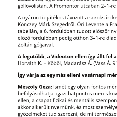
góllövőlistán. A Promontor utcában 2–1-re
A nyáron tíz játékos távozott a soroksári 
Könczey Márk Szegedről, Őri Levente a Frad
tabellán, a 6. fordulóban tudott először ny
előző fordulóban pedig otthon 3–1-re diad
Zoltán góljaival.
A legutóbb, a Videoton ellen így állt fel a
Horváth K. – Köböl, Madarász Á. (Vass Á. 91
Így várja az egymás elleni vasárnapi mér
Mészöly Géza:
Ismét egy olyan fontos mér
befolyásolhatja, igazi hatpontos meccs köv
ellen, a csapat fizikai és mentális szempont
akkor sikerült nyernünk, és most személyes
győzelmeket tud szerezni, de mi természe