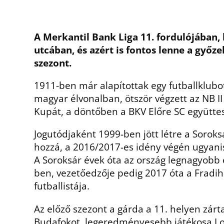
A Merkantil Bank Liga 11. fordulójában,
utcában, és azért is fontos lenne a győz
szezont.
1911-ben már alapítottak egy futballklubot 
magyar élvonalban, ötször végzett az NB 
Kupát, a döntőben a BKV Előre SC együtt
Jogutódjaként 1999-ben jött létre a Sorok
hozzá, a 2016/2017-es idény végén ugyani
A Soroksár évek óta az ország legnagyobb 
ben, vezetőedzője pedig 2017 óta a Fradiho
futballistája.
Az előző szezont a gárda a 11. helyen zár
Budafokot, legeredményesebb játékosa Lovr