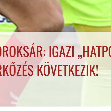
ROKSÁR: IGAZI „HATP
KŐZÉS KÖVETKEZIK!