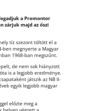
t fogadjuk a Promontor
n zárjuk majd az őszi
y tíz szezont töltött el a
934-ben megnyerte a Magyar
zonban 1968-ban megszűnt.
epelt, de nem sok hiányzott
óta is a legjobb eredménye.
apataként játszik az NB II-
 évek egyik legjobb magyar
ggel előzte meg a
k helyen végzett a