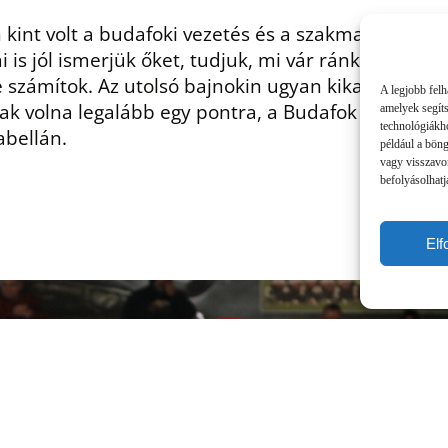
int volt a budafoki vezetés és a szakmai stáb is, n
i is jól ismerjük őket, tudjuk, mi vár ránk a Prom
 számítok. Az utolsó bajnokin ugyan kikaptak Me
A legjobb felh
tak volna legalább egy pontra, a Budafok pedig ös
amelyek segít
technológiákho
abellán.
például a bön
vagy visszavo
befolyásolhatj
El