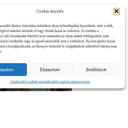
yilván kíváncsiak voltak
Cookie-kezelés
ontor utcában. Annyit
zőkövesden, de a meccs képe
asználói élmény biztosítása érdekében olyan technológiákat használunk, mint a sütik,
szességében is jobb együttes
ségével adatokat tárolunk és/vagy férünk hozzá az eszközön. Az ezekhez a
z való hozzájárulás lehetővé teszi számunkra az olyan adatok feldolgozását, mint
gészési viselkedés vagy az egyedi azonosítók ezen a webhelyen. Ha nem járulsz hozzá,
nod a hozzájárulásodat, az bizonyos funkciók és szolgáltatások működését hátrányosan
a.
fogadom
Elutasítom
Beállítások
Adatkezelési szabályzat
Adatkezelési szabályzat
Impresszum