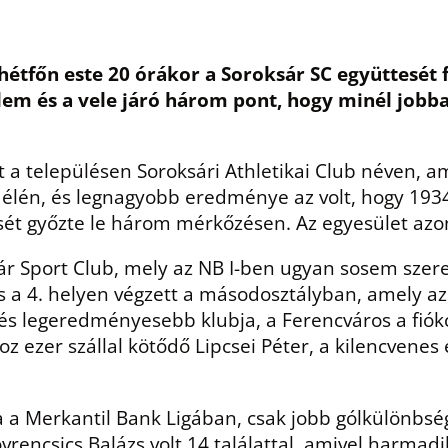
 hétfőn este 20 órákor a Soroksár SC együttesé
elem és a vele járó három pont, hogy minél jobba
a településen Soroksári Athletikai Club néven, amel
II élén, és legnagyobb eredménye az volt, hogy 1
esét győzte le három mérkőzésen. Az egyesület a
sár Sport Club, mely az NB I-ben ugyan sosem szer
s a 4. helyen végzett a másodosztályban, amely az
és legeredményesebb klubja, a Ferencváros a fiókcs
z ezer szállal kötődő Lipcsei Péter, a kilencvenes
ta a Merkantil Bank Ligában, csak jobb gólkülönbsé
encsics Balázs volt 14 találattal, amivel harmadi