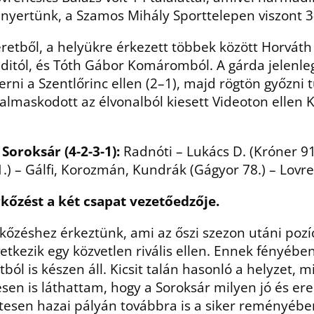
 nyertünk, a Szamos Mihály Sporttelepen viszont 
keretből, a helyükre érkezett többek között Horvát
itól, és Tóth Gábor Komáromból. A gárda jelenleg 8
erni a Szentlőrinc ellen (2–1), majd rögtön győzni 
almaskodott az élvonalból kiesett Videoton ellen K
 Soroksár (4-2-3-1):
Radnóti – Lukács D. (Króner 91
.) – Gálfi, Korozmán, Kundrák (Gágyor 78.) – Lovren
kőzést a két csapat vezetőedzője.
kőzéshez érkeztünk, ami az őszi szezon utáni pozí
etkezik egy közvetlen rivális ellen. Ennek fényébe
ból is készen áll. Kicsit talán hasonló a helyzet, m
en is láthattam, hogy a Soroksár milyen jó és ered
tesen hazai pályán továbbra is a siker reményébe