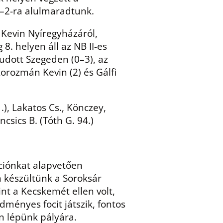
3–2-ra alulmaradtunk.
h Kevin Nyíregyházáról,
. helyen áll az NB II-es
tudott Szegeden (0–3), az
orozmán Kevin (2) és Gálfi
.), Lakatos Cs., Könczey,
csics B. (Tóth G. 94.)
ciónkat alapvetően
n készültünk a Soroksár
int a Kecskemét ellen volt,
ményes focit játszik, fontos
n lépünk pályára.