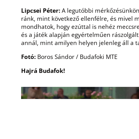
Lipcsei Péter:
A legutóbbi mérkőzésünkön k
ránk, mint következő ellenfélre, és mivel m
mondhatok, hogy ezúttal is nehéz meccsre
és a játék alapján egyértelműen rászolgál
annál, mint amilyen helyen jelenleg áll a t
Fotó:
Boros Sándor / Budafoki MTE
Hajrá Budafok!