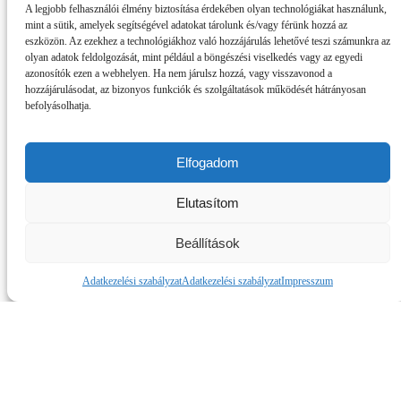
A legjobb felhasználói élmény biztosítása érdekében olyan technológiákat használunk,
mint a sütik, amelyek segítségével adatokat tárolunk és/vagy férünk hozzá az
eszközön. Az ezekhez a technológiákhoz való hozzájárulás lehetővé teszi számunkra az
olyan adatok feldolgozását, mint például a böngészési viselkedés vagy az egyedi
azonosítók ezen a webhelyen. Ha nem járulsz hozzá, vagy visszavonod a
hozzájárulásodat, az bizonyos funkciók és szolgáltatások működését hátrányosan
befolyásolhatja.
OSZD MEG ISMERŐSEIDDEL!
Elfogadom
Oszd meg a Facebookon
Elutasítom
Beállítások
Adatkezelési szabályzat
Adatkezelési szabályzat
Impresszum
Budafok 1912