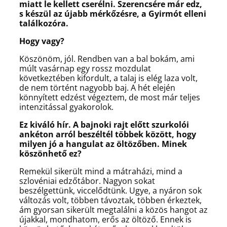
miatt le kellett cserélni. Szerencsére már edz,
s készül az újabb mérkőzésre, a Gyirmót elleni
találkozóra.
Hogy vagy?
Köszönöm, jól. Rendben van a bal bokám, ami
múlt vasárnap egy rossz mozdulat
következtében kifordult, a talaj is elég laza volt,
de nem történt nagyobb baj. A hét elején
könnyített edzést végeztem, de most már teljes
intenzitással gyakorolok.
Ez kiváló hír. A bajnoki rajt előtt szurkolói
ankéton arról beszéltél többek között, hogy
milyen jó a hangulat az öltözőben. Minek
köszönhető ez?
Remekül sikerült mind a mátraházi, mind a
szlovéniai edzőtábor. Nagyon sokat
beszélgettünk, viccelődtünk. Ugye, a nyáron sok
változás volt, többen távoztak, többen érkeztek,
ám gyorsan sikerült megtalálni a közös hangot az
újakkal, mondhatom, erős az öltöző. Ennek is