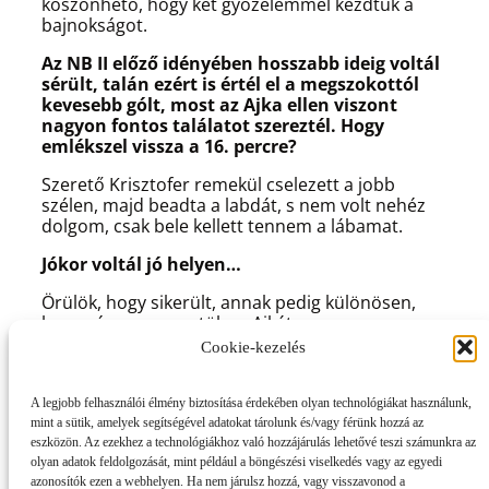
köszönhető, hogy két győzelemmel kezdtük a
bajnokságot.
Az NB II előző idényében hosszabb ideig voltál
sérült, talán ezért is értél el a megszokottól
kevesebb gólt, most az Ajka ellen viszont
nagyon fontos találatot szereztél. Hogy
emlékszel vissza a 16. percre?
Szerető Krisztofer remekül cselezett a jobb
szélen, majd beadta a labdát, s nem volt nehéz
dolgom, csak bele kellett tennem a lábamat.
Jókor voltál jó helyen…
Örülök, hogy sikerült, annak pedig különösen,
hogy végre megvertük az Ajkát.
Cookie-kezelés
Mi várható most vasárnap a Gyirmót ellen?
Ellenfelünk két vereséggel kezdte a bajnokságot,
A legjobb felhasználói élmény biztosítása érdekében olyan technológiákat használunk,
ám a mutatott játék alapján ennél sokkal jobb,
mint a sütik, amelyek segítségével adatokat tárolunk és/vagy férünk hozzá az
erősebb csapat. Nem lesz könnyű dolgunk, de
eszközön. Az ezekhez a technológiákhoz való hozzájárulás lehetővé teszi számunkra az
nem szomorkodom, ha a hétvégén sem szerez
olyan adatok feldolgozását, mint például a böngészési viselkedés vagy az egyedi
pontot.
azonosítók ezen a webhelyen. Ha nem járulsz hozzá, vagy visszavonod a