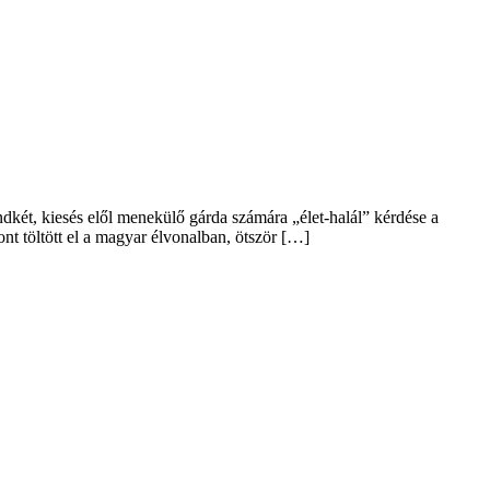
két, kiesés elől menekülő gárda számára „élet-halál” kérdése a
nt töltött el a magyar élvonalban, ötször […]