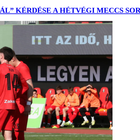
LÁL” KÉRDÉSE A HÉTVÉGI MECCS S