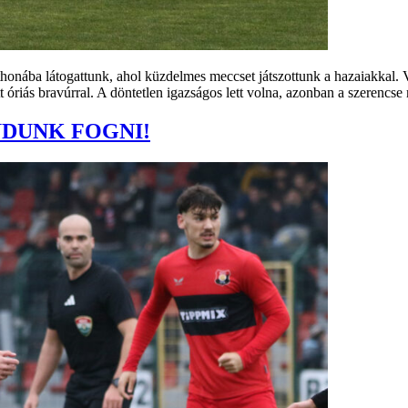
onába látogattunk, ahol küzdelmes meccset játszottunk a hazaiakkal. 
 óriás bravúrral. A döntetlen igazságos lett volna, azonban a szerencse
UDUNK FOGNI!