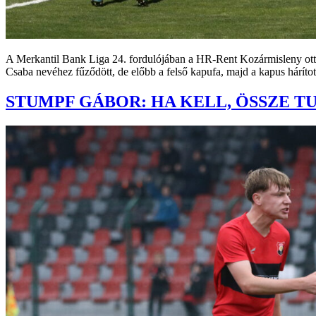
A Merkantil Bank Liga 24. fordulójában a HR-Rent Kozármisleny otth
Csaba nevéhez fűződött, de előbb a felső kapufa, majd a kapus hárított
STUMPF GÁBOR: HA KELL, ÖSSZE T