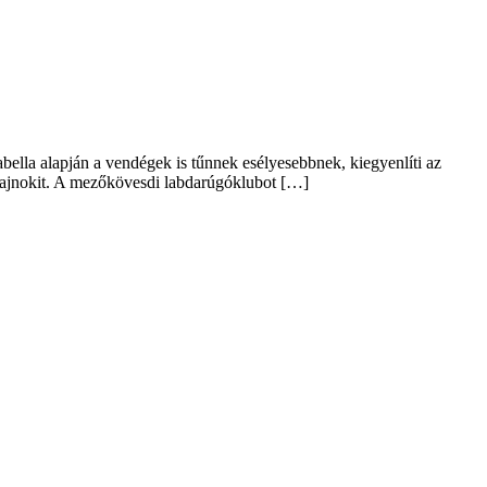
ella alapján a vendégek is tűnnek esélyesebbnek, kiegyenlíti az
 bajnokit. A mezőkövesdi labdarúgóklubot […]