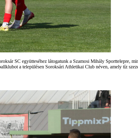
oroksár SC együtteséhez látogatunk a Szamosi Mihály Sporttelepre, mind
allklubot a településen Soroksári Athletikai Club néven, amely tíz szezo