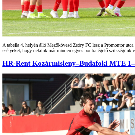
A tabella 4. helyén álló Mezőkövesd Zsóry FC lesz a Promontor utca v
esélyeket, hogy nekünk már minden egyes pontra égető szükségünk va
HR-Rent Kozármisleny–Budafoki MTE 1–