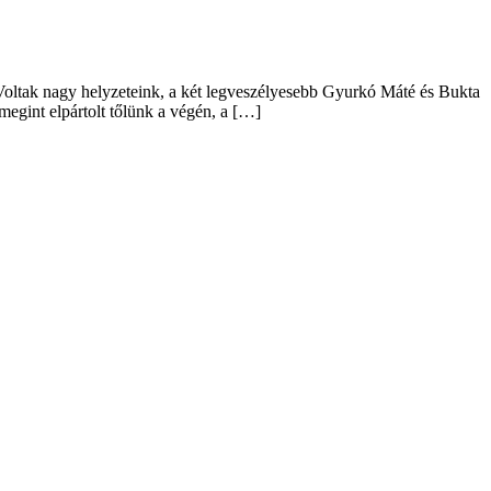
Voltak nagy helyzeteink, a két legveszélyesebb Gyurkó Máté és Bukta
 megint elpártolt tőlünk a végén, a […]