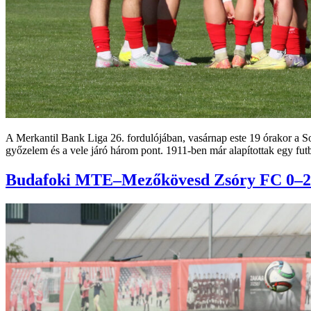
A Merkantil Bank Liga 26. fordulójában, vasárnap este 19 órakor a S
győzelem és a vele járó három pont. 1911-ben már alapítottak egy futb
Budafoki MTE–Mezőkövesd Zsóry FC 0–2